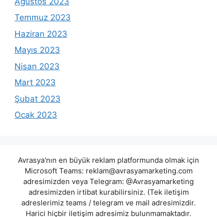
Ağustos 2023
Temmuz 2023
Haziran 2023
Mayıs 2023
Nisan 2023
Mart 2023
Şubat 2023
Ocak 2023
Avrasya'nın en büyük reklam platformunda olmak için
Microsoft Teams:
reklam@avrasyamarketing.com
adresimizden veya Telegram: @Avrasyamarketing
adresimizden irtibat kurabilirsiniz. (Tek iletişim
adreslerimiz teams / telegram ve mail adresimizdir.
Harici hiçbir iletişim adresimiz bulunmamaktadır.