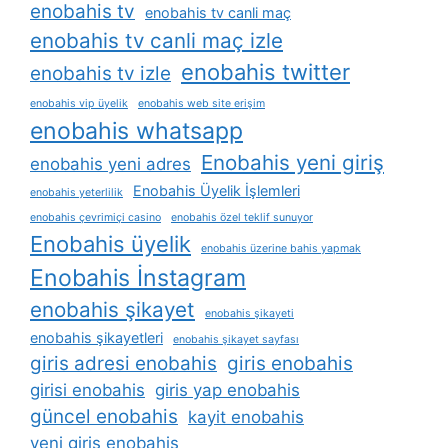
enobahis tv
enobahis tv canli maç
enobahis tv canli maç izle
enobahis twitter
enobahis tv izle
enobahis vip üyelik
enobahis web site erişim
enobahis whatsapp
Enobahis yeni giriş
enobahis yeni adres
Enobahis Üyelik İşlemleri
enobahis yeterlilik
enobahis çevrimiçi casino
enobahis özel teklif sunuyor
Enobahis üyelik
enobahis üzerine bahis yapmak
Enobahis İnstagram
enobahis şikayet
enobahis şikayeti
enobahis şikayetleri
enobahis şikayet sayfası
giris adresi enobahis
giris enobahis
girisi enobahis
giris yap enobahis
güncel enobahis
kayit enobahis
yeni giris enobahis