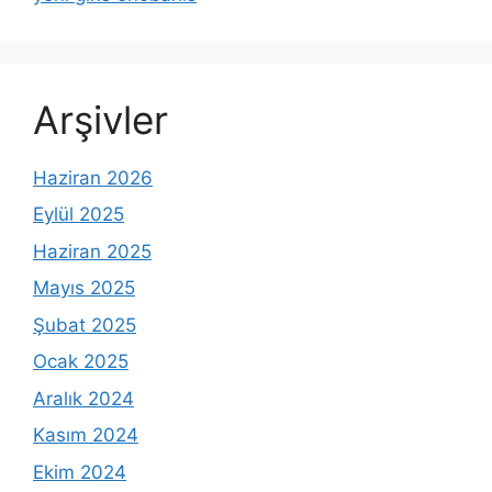
Arşivler
Haziran 2026
Eylül 2025
Haziran 2025
Mayıs 2025
Şubat 2025
Ocak 2025
Aralık 2024
Kasım 2024
Ekim 2024