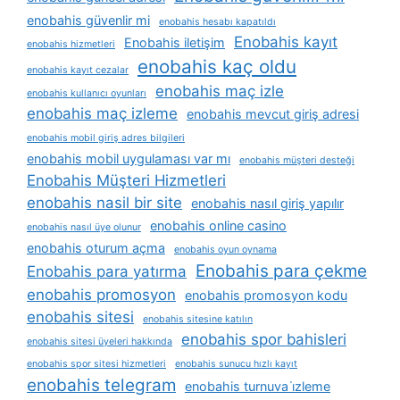
enobahis güvenlir mi
enobahis hesabı kapatıldı
Enobahis kayıt
Enobahis iletişim
enobahis hizmetleri
enobahis kaç oldu
enobahis kayıt cezalar
enobahis maç izle
enobahis kullanıcı oyunları
enobahis maç izleme
enobahis mevcut giriş adresi
enobahis mobil giriş adres bilgileri
enobahis mobil uygulaması var mı
enobahis müşteri desteği
Enobahis Müşteri Hizmetleri
enobahis nasil bir site
enobahis nasıl giriş yapılır
enobahis online casino
enobahis nasıl üye olunur
enobahis oturum açma
enobahis oyun oynama
Enobahis para çekme
Enobahis para yatırma
enobahis promosyon
enobahis promosyon kodu
enobahis sitesi
enobahis sitesine katılın
enobahis spor bahisleri
enobahis sitesi üyeleri hakkında
enobahis spor sitesi hizmetleri
enobahis sunucu hızlı kayıt
enobahis telegram
enobahis turnuva i̇zleme