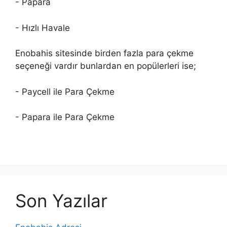
- Papara
- Hızlı Havale
Enobahis sitesinde birden fazla para çekme
seçeneği vardır bunlardan en popülerleri ise;
- Paycell ile Para Çekme
- Papara ile Para Çekme
Son Yazılar