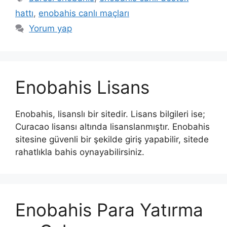
hattı
,
enobahis canlı maçları
Yorum yap
Enobahis Lisans
Enobahis, lisanslı bir sitedir. Lisans bilgileri ise;
Curacao lisansı altında lisanslanmıştır. Enobahis
sitesine güvenli bir şekilde giriş yapabilir, sitede
rahatlıkla bahis oynayabilirsiniz.
Enobahis Para Yatırma