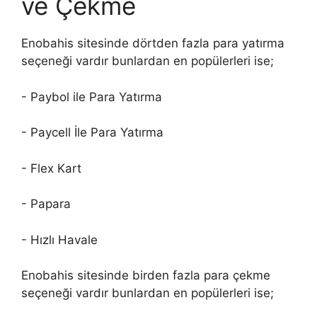
ve Çekme
Enobahis sitesinde dörtden fazla para yatırma
seçeneği vardır bunlardan en popülerleri ise;
- Paybol ile Para Yatırma
- Paycell İle Para Yatırma
- Flex Kart
- Papara
- Hızlı Havale
Enobahis sitesinde birden fazla para çekme
seçeneği vardır bunlardan en popülerleri ise;