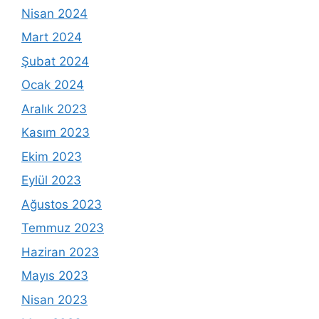
Nisan 2024
Mart 2024
Şubat 2024
Ocak 2024
Aralık 2023
Kasım 2023
Ekim 2023
Eylül 2023
Ağustos 2023
Temmuz 2023
Haziran 2023
Mayıs 2023
Nisan 2023