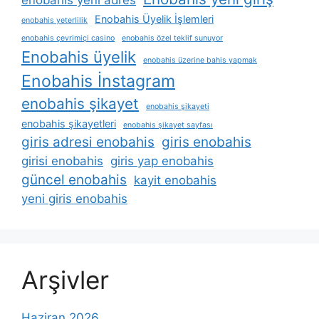
Enobahis Üyelik İşlemleri
enobahis yeterlilik
enobahis çevrimiçi casino
enobahis özel teklif sunuyor
Enobahis üyelik
enobahis üzerine bahis yapmak
Enobahis İnstagram
enobahis şikayet
enobahis şikayeti
enobahis şikayetleri
enobahis şikayet sayfası
giris adresi enobahis
giris enobahis
girisi enobahis
giris yap enobahis
güncel enobahis
kayit enobahis
yeni giris enobahis
Arşivler
Haziran 2026