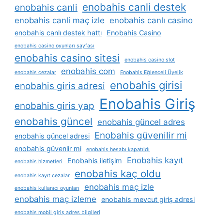
enobahis canli destek
enobahis canli
enobahis canli maç izle
enobahis canlı casino
enobahis canlı destek hattı
Enobahis Casino
enobahis casino oyunları sayfası
enobahis casino sitesi
enobahis casino slot
enobahis com
enobahis cezalar
Enobahis Eğlenceli Üyelik
enobahis girisi
enobahis giris adresi
Enobahis Giriş
enobahis giris yap
enobahis güncel
enobahis güncel adres
Enobahis güvenilir mi
enobahis güncel adresi
enobahis güvenlir mi
enobahis hesabı kapatıldı
Enobahis kayıt
Enobahis iletişim
enobahis hizmetleri
enobahis kaç oldu
enobahis kayıt cezalar
enobahis maç izle
enobahis kullanıcı oyunları
enobahis maç izleme
enobahis mevcut giriş adresi
enobahis mobil giriş adres bilgileri