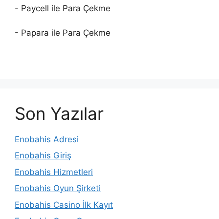
- Paycell ile Para Çekme
- Papara ile Para Çekme
Son Yazılar
Enobahis Adresi
Enobahis Giriş
Enobahis Hizmetleri
Enobahis Oyun Şirketi
Enobahis Casino İlk Kayıt