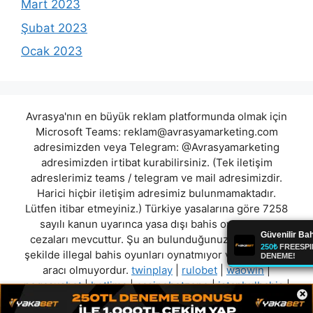
Mart 2023
Şubat 2023
Ocak 2023
Avrasya'nın en büyük reklam platformunda olmak için
Microsoft Teams:
reklam@avrasyamarketing.com
adresimizden veya Telegram: @Avrasyamarketing
adresimizden irtibat kurabilirsiniz. (Tek iletişim
adreslerimiz teams / telegram ve mail adresimizdir.
Harici hiçbir iletişim adresimiz bulunmamaktadır.
Lütfen itibar etmeyiniz.) Türkiye yasalarına göre 7258
sayılı kanun uyarınca yasa dışı bahis oynamanın
cezaları mevcuttur. Şu an bulunduğunuz site hiç bir
şekilde illegal bahis oyunları oynatmıyor ve oynamaya
aracı olmuyordur.
twinplay
|
rulobet
|
waowin
|
pegasusbet
|
betlima
|
casinobetzone
|
istanbulbahis
|
×
igorbet