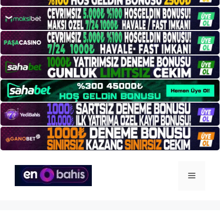
İçeriğe
atla
Menü