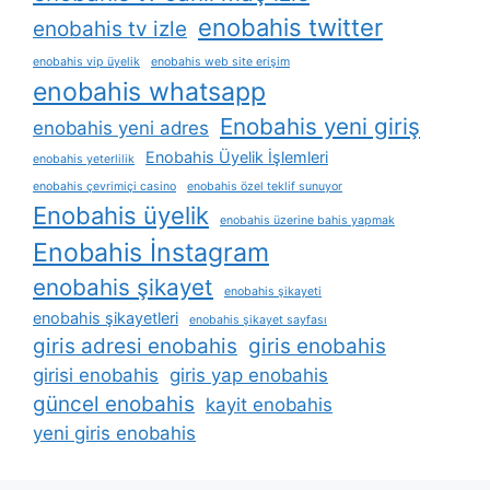
enobahis twitter
enobahis tv izle
enobahis vip üyelik
enobahis web site erişim
enobahis whatsapp
Enobahis yeni giriş
enobahis yeni adres
Enobahis Üyelik İşlemleri
enobahis yeterlilik
enobahis çevrimiçi casino
enobahis özel teklif sunuyor
Enobahis üyelik
enobahis üzerine bahis yapmak
Enobahis İnstagram
enobahis şikayet
enobahis şikayeti
enobahis şikayetleri
enobahis şikayet sayfası
giris adresi enobahis
giris enobahis
girisi enobahis
giris yap enobahis
güncel enobahis
kayit enobahis
yeni giris enobahis