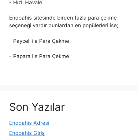
- Hızlı Havale
Enobahis sitesinde birden fazla para çekme
seçeneği vardır bunlardan en popülerleri ise;
- Paycell ile Para Çekme
- Papara ile Para Çekme
Son Yazılar
Enobahis Adresi
Enobahis Giriş