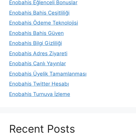
Enobahis Eğlenceli Bonuslar
Enobahis Bahis Çeşitliliği
Enobahis Ödeme Teknolojisi
Enobahis Bahis Güven
Enobahis Bilgi Gizliliği
Enobahis Adres Ziyareti
Enobahis Canlı Yayınlar
Enobahis Üyelik Tamamlanması
Enobahis Twitter Hesabı
Enobahis Turnuva İzleme
Recent Posts