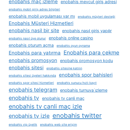
enobahis maç izleme
enobahis mevcut giriş adresi
enobahis mobil giriş adres bilgileri
enobahis mobil uygulaması var mı
enobahis müşteri desteği
Enobahis Müşteri Hizmetleri
enobahis nasil bir site
enobahis nasıl giriş yapılır
enobahis online casino
enobahis nasıl üye olunur
enobahis oturum açma
enobahis oyun oynama
Enobahis para çekme
Enobahis para yatırma
enobahis promosyon
enobahis promosyon kodu
enobahis sitesi
enobahis sitesine katılın
enobahis spor bahisleri
enobahis sitesi üyeleri hakkında
enobahis spor sitesi hizmetleri
enobahis sunucu hızlı kayıt
enobahis telegram
enobahis turnuva i̇zleme
enobahis tv
enobahis tv canli maç
enobahis tv canli maç izle
enobahis twitter
enobahis tv izle
enobahis vip üyelik
enobahis web site erişim