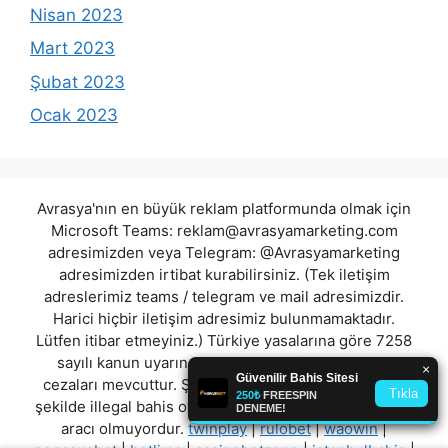
Nisan 2023
Mart 2023
Şubat 2023
Ocak 2023
Avrasya'nın en büyük reklam platformunda olmak için
Microsoft Teams:
reklam@avrasyamarketing.com
adresimizden veya Telegram: @Avrasyamarketing
adresimizden irtibat kurabilirsiniz. (Tek iletişim
adreslerimiz teams / telegram ve mail adresimizdir.
Harici hiçbir iletişim adresimiz bulunmamaktadır.
Lütfen itibar etmeyiniz.) Türkiye yasalarına göre 7258
sayılı kanun uyarınca yasa dışı bahis oynamanın
cezaları mevcuttur. Şu an bulunduğunuz site hiç bir
şekilde illegal bahis oyunları oynatmıyor ve oynamaya
aracı olmuyordur.
twinplay
|
rulobet
|
waowin
|