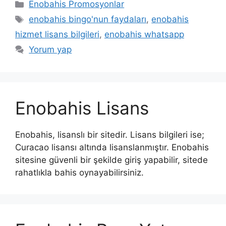
Kategoriler
Enobahis Promosyonlar
Etiketler
enobahis bingo'nun faydaları
,
enobahis
hizmet lisans bilgileri
,
enobahis whatsapp
Yorum yap
Enobahis Lisans
Enobahis, lisanslı bir sitedir. Lisans bilgileri ise;
Curacao lisansı altında lisanslanmıştır. Enobahis
sitesine güvenli bir şekilde giriş yapabilir, sitede
rahatlıkla bahis oynayabilirsiniz.