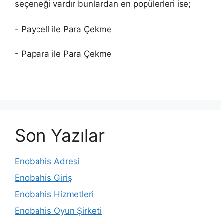
seçeneği vardır bunlardan en popülerleri ise;
- Paycell ile Para Çekme
- Papara ile Para Çekme
Son Yazılar
Enobahis Adresi
Enobahis Giriş
Enobahis Hizmetleri
Enobahis Oyun Şirketi