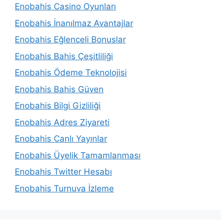
Enobahis Casino Oyunları
Enobahis İnanılmaz Avantajlar
Enobahis Eğlenceli Bonuslar
Enobahis Bahis Çeşitliliği
Enobahis Ödeme Teknolojisi
Enobahis Bahis Güven
Enobahis Bilgi Gizliliği
Enobahis Adres Ziyareti
Enobahis Canlı Yayınlar
Enobahis Üyelik Tamamlanması
Enobahis Twitter Hesabı
Enobahis Turnuva İzleme