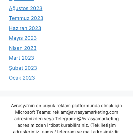
Ağustos 2023
Temmuz 2023
Haziran 2023
Mayıs 2023
Nisan 2023
Mart 2023
Şubat 2023
Ocak 2023
Avrasya'nın en büyük reklam platformunda olmak için
Microsoft Teams:
reklam@avrasyamarketing.com
adresimizden veya Telegram: @Avrasyamarketing
adresimizden irtibat kurabilirsiniz. (Tek iletişim
adreslerimiz teams / telegram ve mail adresimizdir.