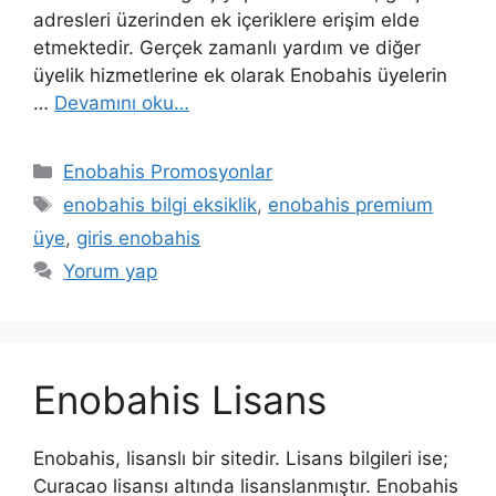
adresleri üzerinden ek içeriklere erişim elde
etmektedir. Gerçek zamanlı yardım ve diğer
üyelik hizmetlerine ek olarak Enobahis üyelerin
…
Devamını oku…
Kategoriler
Enobahis Promosyonlar
Etiketler
enobahis bilgi eksiklik
,
enobahis premium
üye
,
giris enobahis
Yorum yap
Enobahis Lisans
Enobahis, lisanslı bir sitedir. Lisans bilgileri ise;
Curacao lisansı altında lisanslanmıştır. Enobahis