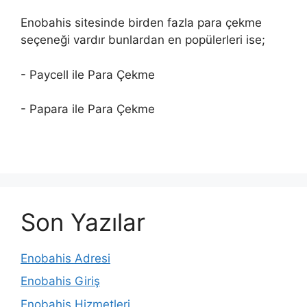
Enobahis sitesinde birden fazla para çekme
seçeneği vardır bunlardan en popülerleri ise;
- Paycell ile Para Çekme
- Papara ile Para Çekme
Son Yazılar
Enobahis Adresi
Enobahis Giriş
Enobahis Hizmetleri