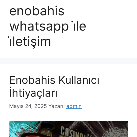
enobahis
whatsapp i̇le
i̇letişim
Enobahis Kullanıcı
İhtiyaçları
Mayıs 24, 2025
Yazarı:
admin