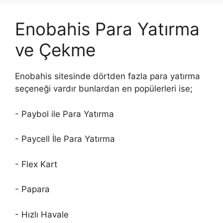
Enobahis Para Yatırma
ve Çekme
Enobahis sitesinde dörtden fazla para yatırma
seçeneği vardır bunlardan en popülerleri ise;
- Paybol ile Para Yatırma
- Paycell İle Para Yatırma
- Flex Kart
- Papara
- Hızlı Havale