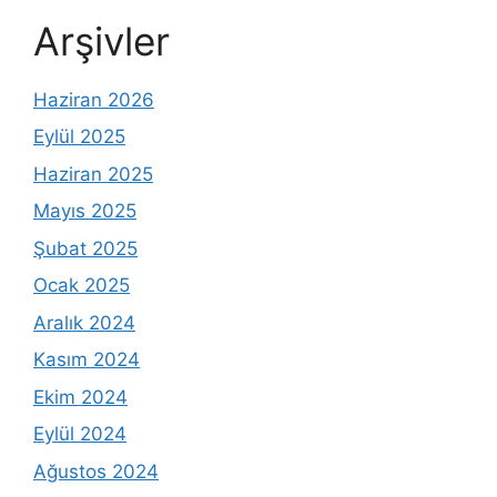
Arşivler
Haziran 2026
Eylül 2025
Haziran 2025
Mayıs 2025
Şubat 2025
Ocak 2025
Aralık 2024
Kasım 2024
Ekim 2024
Eylül 2024
Ağustos 2024