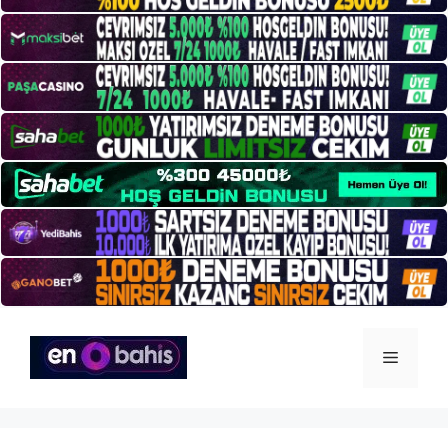
İçeriğe
atla
Menü