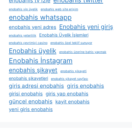
enobahis tv izle
enobahis vip üyelik
enobahis web site erişim
enobahis whatsapp
Enobahis yeni giriş
enobahis yeni adres
Enobahis Üyelik İşlemleri
enobahis yeterlilik
enobahis çevrimiçi casino
enobahis özel teklif sunuyor
Enobahis üyelik
enobahis üzerine bahis yapmak
Enobahis İnstagram
enobahis şikayet
enobahis şikayeti
enobahis şikayetleri
enobahis şikayet sayfası
giris adresi enobahis
giris enobahis
girisi enobahis
giris yap enobahis
güncel enobahis
kayit enobahis
yeni giris enobahis