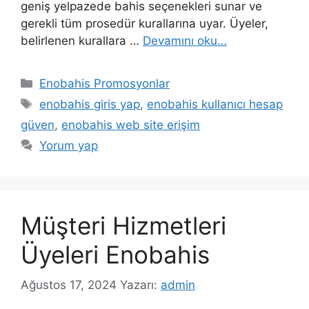
geniş yelpazede bahis seçenekleri sunar ve
gerekli tüm prosedür kurallarına uyar. Üyeler,
belirlenen kurallara …
Devamını oku…
Kategoriler
Enobahis Promosyonlar
Etiketler
enobahis giris yap
,
enobahis kullanıcı hesap
güven
,
enobahis web site erişim
Yorum yap
Müşteri Hizmetleri
Üyeleri Enobahis
Ağustos 17, 2024
Yazarı:
admin