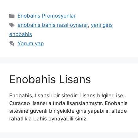
Kategoriler
Enobahis Promosyonlar
Etiketler
enobahis bahis nasıl oynanır
,
yeni giris
enobahis
Yorum yap
Enobahis Lisans
Enobahis, lisanslı bir sitedir. Lisans bilgileri ise;
Curacao lisansı altında lisanslanmıştır. Enobahis
sitesine güvenli bir şekilde giriş yapabilir, sitede
rahatlıkla bahis oynayabilirsiniz.