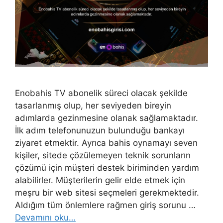
Enobahis TV abonelik süreci olacak şekilde
tasarlanmış olup, her seviyeden bireyin
adımlarda gezinmesine olanak sağlamaktadır.
İlk adım telefonunuzun bulunduğu bankayı
ziyaret etmektir. Ayrıca bahis oynamayı seven
kişiler, sitede çözülemeyen teknik sorunların
çözümü için müşteri destek biriminden yardım
alabilirler. Müşterilerin gelir elde etmek için
meşru bir web sitesi seçmeleri gerekmektedir.
Aldığım tüm önlemlere rağmen giriş sorunu …
Devamını oku…