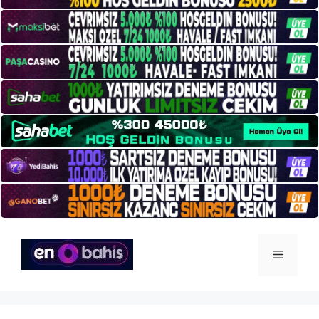
İçeriğe
atla
Menü