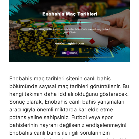
Enobahis maç tarihleri sitenin canlı bahis
bölümünde sayısal maç tarihleri ​​görüntülenir. Bu
hangi takımın daha iddialı olduğunu gösterecek.
Sonuç olarak, Enobahis canlı bahis yarışmaları
aracılığıyla önemli miktarda kar elde etme
potansiyeline sahipsiniz. Futbol veya spor
bahislerinin hayranı değilseniz endişelenmeyin!
Enobahis canlı bahis ile ilgili sorularınızın