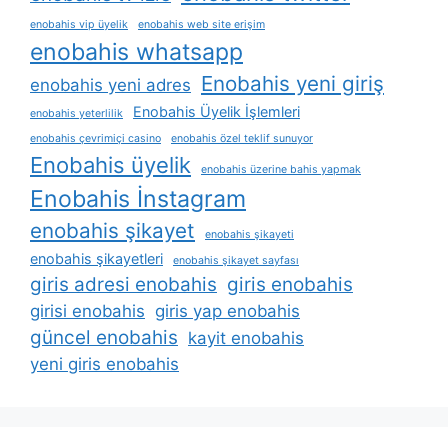
enobahis vip üyelik
enobahis web site erişim
enobahis whatsapp
Enobahis yeni giriş
enobahis yeni adres
Enobahis Üyelik İşlemleri
enobahis yeterlilik
enobahis çevrimiçi casino
enobahis özel teklif sunuyor
Enobahis üyelik
enobahis üzerine bahis yapmak
Enobahis İnstagram
enobahis şikayet
enobahis şikayeti
enobahis şikayetleri
enobahis şikayet sayfası
giris adresi enobahis
giris enobahis
girisi enobahis
giris yap enobahis
güncel enobahis
kayit enobahis
yeni giris enobahis