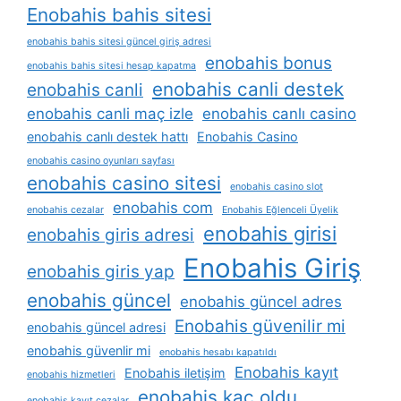
Enobahis bahis sitesi
enobahis bahis sitesi güncel giriş adresi
enobahis bonus
enobahis bahis sitesi hesap kapatma
enobahis canli destek
enobahis canli
enobahis canli maç izle
enobahis canlı casino
enobahis canlı destek hattı
Enobahis Casino
enobahis casino oyunları sayfası
enobahis casino sitesi
enobahis casino slot
enobahis com
enobahis cezalar
Enobahis Eğlenceli Üyelik
enobahis girisi
enobahis giris adresi
Enobahis Giriş
enobahis giris yap
enobahis güncel
enobahis güncel adres
Enobahis güvenilir mi
enobahis güncel adresi
enobahis güvenlir mi
enobahis hesabı kapatıldı
Enobahis kayıt
Enobahis iletişim
enobahis hizmetleri
enobahis kaç oldu
enobahis kayıt cezalar