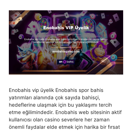
Enobahis vip üyelik Enobahis spor bahis
yatırımları alanında çok sayıda bahisçi,
hedeflerine ulaşmak için bu yaklaşımı tercih
etme eğilimindedir. Enobahis web sitesinin aktif
kullanıcısı olan casino severlere her zaman
önemli faydalar elde etmek için harika bir fırsat