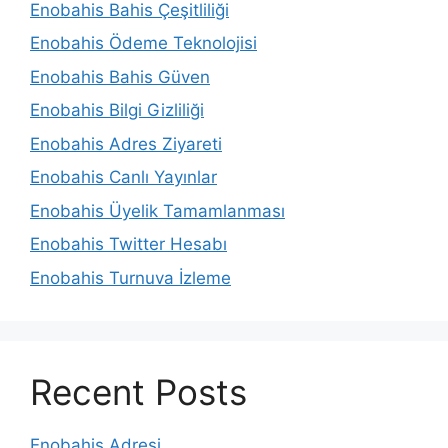
Enobahis Bahis Çeşitliliği
Enobahis Ödeme Teknolojisi
Enobahis Bahis Güven
Enobahis Bilgi Gizliliği
Enobahis Adres Ziyareti
Enobahis Canlı Yayınlar
Enobahis Üyelik Tamamlanması
Enobahis Twitter Hesabı
Enobahis Turnuva İzleme
Recent Posts
Enobahis Adresi