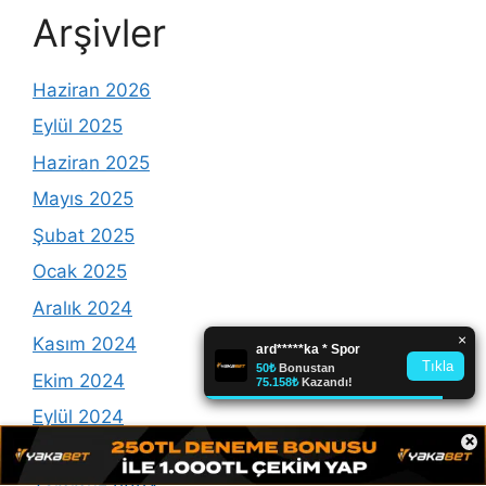
Arşivler
Haziran 2026
Eylül 2025
Haziran 2025
Mayıs 2025
Şubat 2025
Ocak 2025
Aralık 2024
Kasım 2024
Ekim 2024
Eylül 2024
×
Ağustos 2024