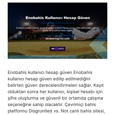
Enobahis kullanıcı hesap güven Enobahis
kullanıcı hesap güven edilip edilmediğini
belirten güven derecelendirmeleri sağlar. Kayıt
olduktan sonra her kullanıcı, kişisel hesabı için
şifre oluşturma ve güvenli bir ortamda çalışma
seçeneğine sahip olacaktır. Çevrimiçi bahis
platformu Disgruntled vs. Not canlı bahis sitesi,