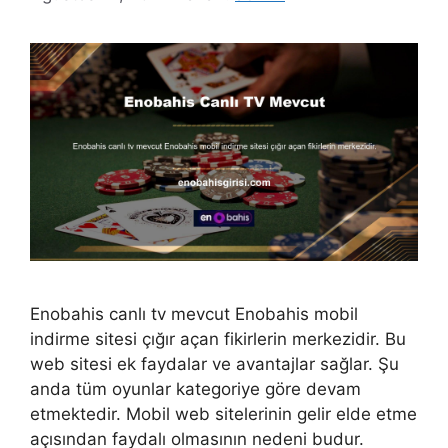
Enobahis canlı tv mevcut Enobahis mobil
indirme sitesi çığır açan fikirlerin merkezidir. Bu
web sitesi ek faydalar ve avantajlar sağlar. Şu
anda tüm oyunlar kategoriye göre devam
etmektedir. Mobil web sitelerinin gelir elde etme
açısından faydalı olmasının nedeni budur.