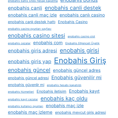
enobahis bonus
enobahis bahis sitesi hesap kapatma
enobahis canli destek
enobahis canli
enobahis canli maç izle
enobahis canlı casino
enobahis canlı destek hattı
Enobahis Casino
enobahis casino oyunları sayfası
enobahis casino sitesi
enobahis casino slot
enobahis com
enobahis cezalar
Enobahis Eğlenceli Üyelik
enobahis girisi
enobahis giris adresi
Enobahis Giriş
enobahis giris yap
enobahis güncel
enobahis güncel adres
Enobahis güvenilir mi
enobahis güncel adresi
enobahis güvenlir mi
enobahis hesabı kapatıldı
Enobahis kayıt
Enobahis iletişim
enobahis hizmetleri
enobahis kaç oldu
enobahis kayıt cezalar
enobahis maç izle
enobahis kullanıcı oyunları
enobahis maç izleme
enobahis mevcut giriş adresi