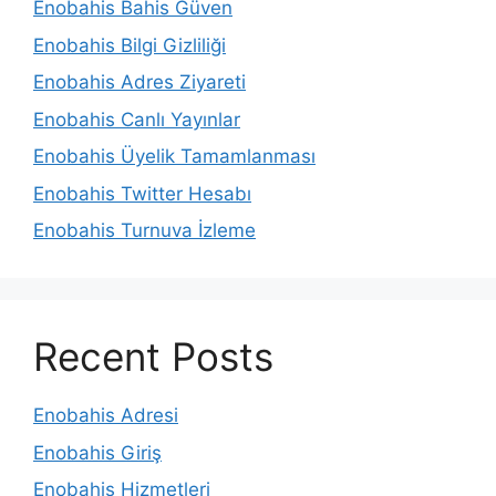
Enobahis Bahis Güven
Enobahis Bilgi Gizliliği
Enobahis Adres Ziyareti
Enobahis Canlı Yayınlar
Enobahis Üyelik Tamamlanması
Enobahis Twitter Hesabı
Enobahis Turnuva İzleme
Recent Posts
Enobahis Adresi
Enobahis Giriş
Enobahis Hizmetleri