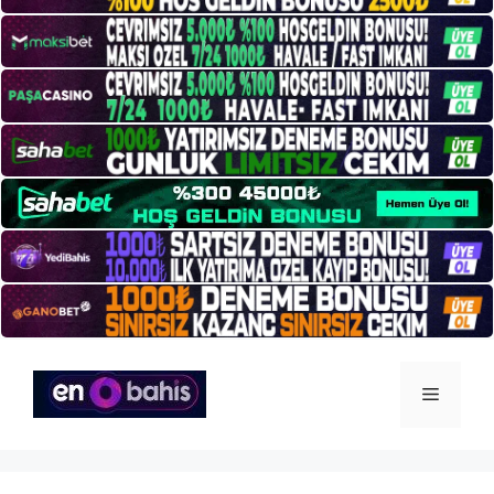
İçeriğe
atla
Menü