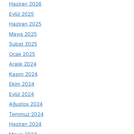
Haziran 2026
Eylül 2025
Haziran 2025
Mayıs 2025
Şubat 2025
Ocak 2025
Aralık 2024
Kasım 2024
Ekim 2024
Eylül 2024
Ağustos 2024
Temmuz 2024
Haziran 2024