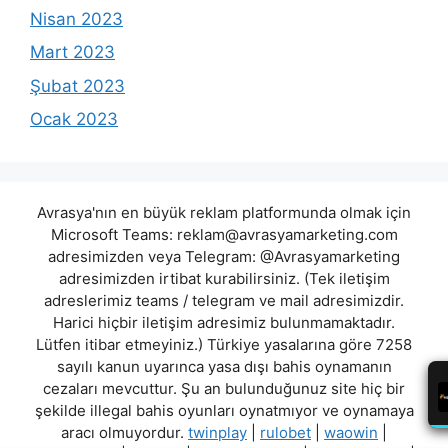
Nisan 2023
Mart 2023
Şubat 2023
Ocak 2023
Avrasya'nın en büyük reklam platformunda olmak için
Microsoft Teams:
reklam@avrasyamarketing.com
adresimizden veya Telegram: @Avrasyamarketing
adresimizden irtibat kurabilirsiniz. (Tek iletişim
adreslerimiz teams / telegram ve mail adresimizdir.
Harici hiçbir iletişim adresimiz bulunmamaktadır.
Lütfen itibar etmeyiniz.) Türkiye yasalarına göre 7258
sayılı kanun uyarınca yasa dışı bahis oynamanın
cezaları mevcuttur. Şu an bulunduğunuz site hiç bir
şekilde illegal bahis oyunları oynatmıyor ve oynamaya
aracı olmuyordur.
twinplay
|
rulobet
|
waowin
|