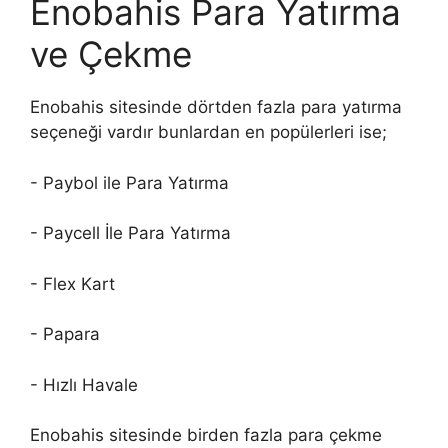
Enobahis Para Yatırma
ve Çekme
Enobahis sitesinde dörtden fazla para yatırma
seçeneği vardır bunlardan en popülerleri ise;
- Paybol ile Para Yatırma
- Paycell İle Para Yatırma
- Flex Kart
- Papara
- Hızlı Havale
Enobahis sitesinde birden fazla para çekme