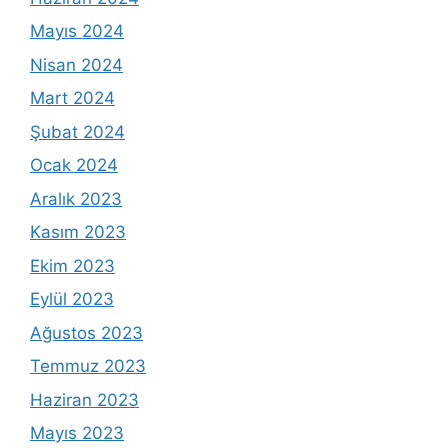
Mayıs 2024
Nisan 2024
Mart 2024
Şubat 2024
Ocak 2024
Aralık 2023
Kasım 2023
Ekim 2023
Eylül 2023
Ağustos 2023
Temmuz 2023
Haziran 2023
Mayıs 2023