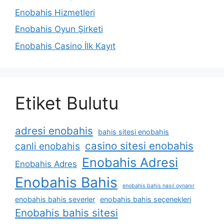
Enobahis Hizmetleri
Enobahis Oyun Şirketi
Enobahis Casino İlk Kayıt
Etiket Bulutu
adresi enobahis
bahis sitesi enobahis
casino sitesi enobahis
canli enobahis
Enobahis Adresi
Enobahis Adres
Enobahis Bahis
enobahis bahis nasıl oynanır
enobahis bahis severler
enobahis bahis seçenekleri
Enobahis bahis sitesi