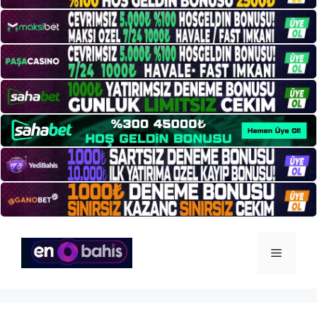
İçeriğe
atla
Menü