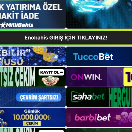
Enobahis GİRİŞ İÇİN TIKLAYINIZ!