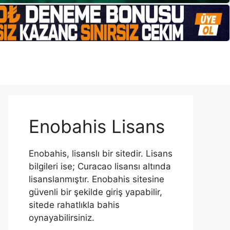
Enobahis Lisans
Enobahis, lisanslı bir sitedir. Lisans
bilgileri ise; Curacao lisansı altında
lisanslanmıştır. Enobahis sitesine
güvenli bir şekilde giriş yapabilir,
sitede rahatlıkla bahis
oynayabilirsiniz.