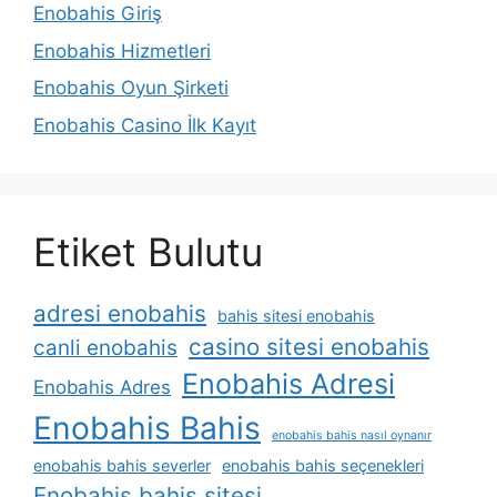
Enobahis Giriş
Enobahis Hizmetleri
Enobahis Oyun Şirketi
Enobahis Casino İlk Kayıt
Etiket Bulutu
adresi enobahis
bahis sitesi enobahis
casino sitesi enobahis
canli enobahis
Enobahis Adresi
Enobahis Adres
Enobahis Bahis
enobahis bahis nasıl oynanır
enobahis bahis severler
enobahis bahis seçenekleri
Enobahis bahis sitesi