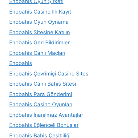
Enobahis Oyun Şirketi
Enobahis Casino İlk Kayıt
Enobahis Oyun Oynama
Enobahis Sitesine Katılın
Enobahis Geri Bildirimler
Enobahis Canlı Maçları
Enobahis
Enobahis Çevrimiçi Casino Sitesi
Enobahis Canlı Bahis Sitesi
Enobahis Para Gönderimi
Enobahis Casino Oyunları
Enobahis İnanılmaz Avantajlar
Enobahis Eğlenceli Bonuslar
Enobahis Bahis Çeşitliliği