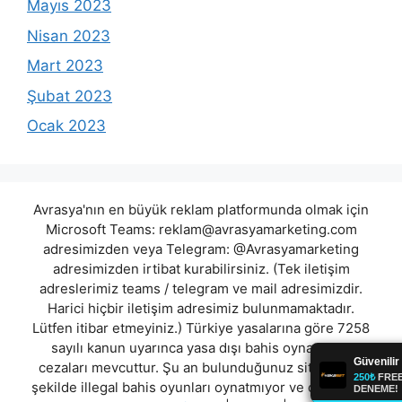
Mayıs 2023
Nisan 2023
Mart 2023
Şubat 2023
Ocak 2023
Avrasya'nın en büyük reklam platformunda olmak için
Microsoft Teams:
reklam@avrasyamarketing.com
adresimizden veya Telegram: @Avrasyamarketing
adresimizden irtibat kurabilirsiniz. (Tek iletişim
adreslerimiz teams / telegram ve mail adresimizdir.
Harici hiçbir iletişim adresimiz bulunmamaktadır.
Lütfen itibar etmeyiniz.) Türkiye yasalarına göre 7258
sayılı kanun uyarınca yasa dışı bahis oynamanın
cezaları mevcuttur. Şu an bulunduğunuz site hiç bir
şekilde illegal bahis oyunları oynatmıyor ve oynamaya