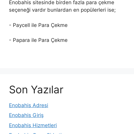
Enobahis sitesinde birden fazla para çekme
seçeneği vardır bunlardan en popülerleri ise;
- Paycell ile Para Çekme
- Papara ile Para Çekme
Son Yazılar
Enobahis Adresi
Enobahis Giriş
Enobahis Hizmetleri