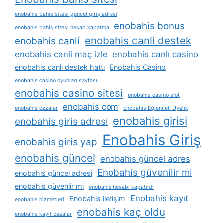
enobahis bahis sitesi güncel giriş adresi
enobahis bonus
enobahis bahis sitesi hesap kapatma
enobahis canli destek
enobahis canli
enobahis canli maç izle
enobahis canlı casino
enobahis canlı destek hattı
Enobahis Casino
enobahis casino oyunları sayfası
enobahis casino sitesi
enobahis casino slot
enobahis com
enobahis cezalar
Enobahis Eğlenceli Üyelik
enobahis girisi
enobahis giris adresi
Enobahis Giriş
enobahis giris yap
enobahis güncel
enobahis güncel adres
Enobahis güvenilir mi
enobahis güncel adresi
enobahis güvenlir mi
enobahis hesabı kapatıldı
Enobahis kayıt
Enobahis iletişim
enobahis hizmetleri
enobahis kaç oldu
enobahis kayıt cezalar