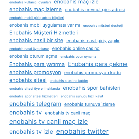
enobahis maç izle
enobahis kullanıcı oyunları
enobahis maç izleme
enobahis mevcut giriş adresi
enobahis mobil giriş adres bilgileri
enobahis mobil uygulaması var mı
enobahis müşteri desteği
Enobahis Müşteri Hizmetleri
enobahis nasil bir site
enobahis nasıl giriş yapılır
enobahis online casino
enobahis nasıl üye olunur
enobahis oturum açma
enobahis oyun oynama
Enobahis para çekme
Enobahis para yatırma
enobahis promosyon
enobahis promosyon kodu
enobahis sitesi
enobahis sitesine katılın
enobahis spor bahisleri
enobahis sitesi üyeleri hakkında
enobahis spor sitesi hizmetleri
enobahis sunucu hızlı kayıt
enobahis telegram
enobahis turnuva i̇zleme
enobahis tv
enobahis tv canli maç
enobahis tv canli maç izle
enobahis twitter
enobahis tv izle