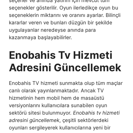
seçerler ve anında yatırım için mevcut tüm
seçenekler gösterilir. Oyun ilerledikçe oyun bu
seçeneklerin miktarını ve oranını ayarlar. Bilinçli
kararlar veren ve bunları düzgün bir şekilde
uygulayanlar neredeyse anında para
kazanmaya başlayabilirler.
Enobahis Tv Hizmeti
Adresini Güncellemek
Enobahis TV hizmeti sunmakta olup tüm maçlar
canlı olarak yayınlanmaktadır. Ancak TV
hizmetinin hem mobil hem de masaüstü
versiyonlarını kullanıcılara sunabilen oyun
sektörü sitesi bulunmuyor.
Enobahis tv hizmeti
adresini güncellemek
, çeşitli sektörlerdeki
oyunları sergileyerek kullanıcılarına yeni bir