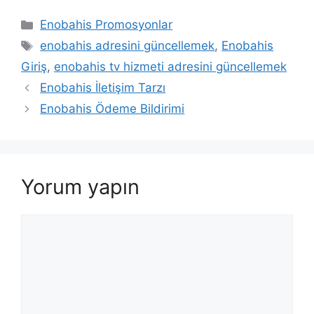
Kategoriler
Enobahis Promosyonlar
Etiketler
enobahis adresini güncellemek
,
Enobahis
Giriş
,
enobahis tv hizmeti adresini güncellemek
Enobahis İletişim Tarzı
Enobahis Ödeme Bildirimi
Yorum yapın
Yorum