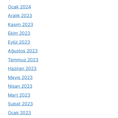
Ocak 2024
Aralık 2023
Kasım 2023
Ekim 2023
Eylül 2023
Ağustos 2023
Temmuz 2023
Haziran 2023
Mayıs 2023
Nisan 2023
Mart 2023
Şubat 2023
Ocak 2023