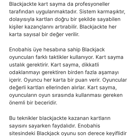
Blackjackte kart sayma da profesyoneller
tarafından uygulanmaktadır. Sistem karmaşıktır,
dolayısıyla kartları doğru bir şekilde sayabilen
kişiler kazançlarını artırabilir. Blackjackte her
karta sayısal bir değer verilir.
Enobahis üye hesabına sahip Blackjack
oyuncuları farklı taktikler kullanıyor. Kart sayma
ustalık gerektirir. Kart sayma, dikkatli
odaklanmayı gerektiren birden fazla aşamayı
içerir. Oyuncu her karta bir puan verir. Oyuncular
değerli kartları ellerinden alırlar. Kart sayma,
oyuncuların oyun sırasında kullanması gereken
önemli bir beceridir.
Bu teknikler blackjackte kazanan kartların
sayısını sayarken faydalıdır. Enobahis
sitesindeki Blackjack oyunu son derece keyiflidir