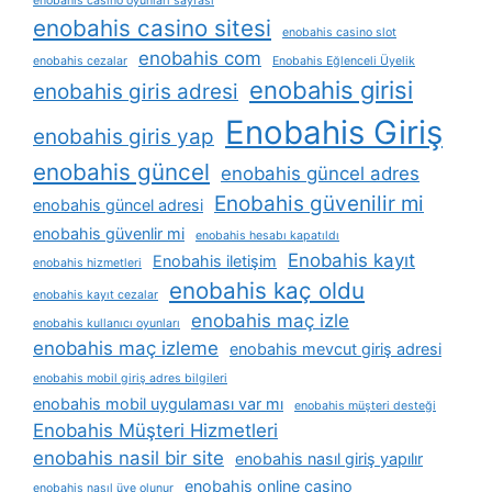
enobahis casino oyunları sayfası
enobahis casino sitesi
enobahis casino slot
enobahis com
enobahis cezalar
Enobahis Eğlenceli Üyelik
enobahis girisi
enobahis giris adresi
Enobahis Giriş
enobahis giris yap
enobahis güncel
enobahis güncel adres
Enobahis güvenilir mi
enobahis güncel adresi
enobahis güvenlir mi
enobahis hesabı kapatıldı
Enobahis kayıt
Enobahis iletişim
enobahis hizmetleri
enobahis kaç oldu
enobahis kayıt cezalar
enobahis maç izle
enobahis kullanıcı oyunları
enobahis maç izleme
enobahis mevcut giriş adresi
enobahis mobil giriş adres bilgileri
enobahis mobil uygulaması var mı
enobahis müşteri desteği
Enobahis Müşteri Hizmetleri
enobahis nasil bir site
enobahis nasıl giriş yapılır
enobahis online casino
enobahis nasıl üye olunur