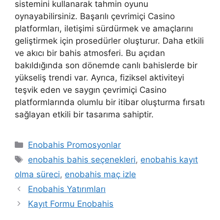
sistemini kullanarak tahmin oyunu
oynayabilirsiniz. Başarılı çevrimiçi Casino
platformları, iletişimi sürdürmek ve amaçlarını
geliştirmek için prosedürler oluşturur. Daha etkili
ve akıcı bir bahis atmosferi. Bu açıdan
bakıldığında son dönemde canlı bahislerde bir
yükseliş trendi var. Ayrıca, fiziksel aktiviteyi
teşvik eden ve saygın çevrimiçi Casino
platformlarında olumlu bir itibar oluşturma fırsatı
sağlayan etkili bir tasarıma sahiptir.
Kategoriler
Enobahis Promosyonlar
Etiketler
enobahis bahis seçenekleri
,
enobahis kayıt
olma süreci
,
enobahis maç izle
Enobahis Yatırımları
Kayıt Formu Enobahis