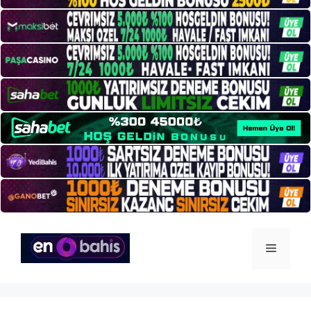
İçeriğe
atla
Menü