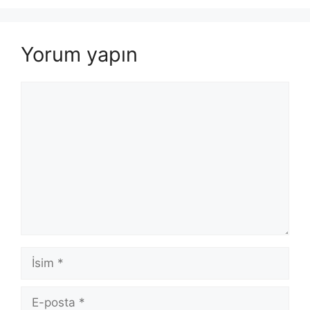
Yorum yapın
Yorum
İsim
E-