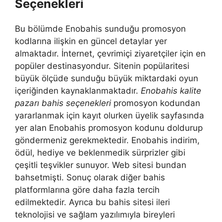
Seçenekleri
Bu bölümde Enobahis sunduğu promosyon
kodlarına ilişkin en güncel detaylar yer
almaktadır. İnternet, çevrimiçi ziyaretçiler için en
popüler destinasyondur. Sitenin popülaritesi
büyük ölçüde sunduğu büyük miktardaki oyun
içeriğinden kaynaklanmaktadır.
Enobahis kalite
pazarı bahis seçenekleri
promosyon kodundan
yararlanmak için kayıt olurken üyelik sayfasında
yer alan Enobahis promosyon kodunu doldurup
göndermeniz gerekmektedir. Enobahis indirim,
ödül, hediye ve beklenmedik sürprizler gibi
çeşitli teşvikler sunuyor. Web sitesi bundan
bahsetmişti. Sonuç olarak diğer bahis
platformlarına göre daha fazla tercih
edilmektedir. Ayrıca bu bahis sitesi ileri
teknolojisi ve sağlam yazılımıyla bireyleri