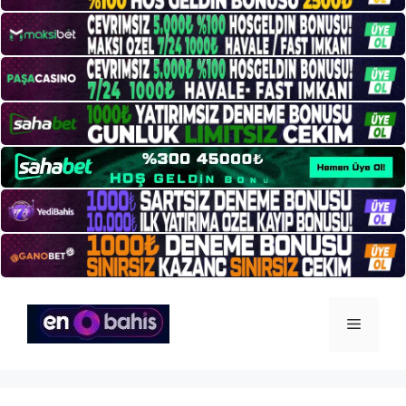
İçeriğe
atla
Menü