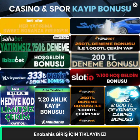
×
Enobahis GİRİŞ İÇİN TIKLAYINIZ!