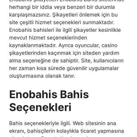
herhangi bir iddia veya benzeri bir durumla
karşılaşmazsınız. Şikayetleri önlemek için bu
site çeşitli hizmet seçenekleri sunmaktadır.
Enobahis bahisleri ile ilgili şikayetler kesinlikle
mevcut hizmet seçeneklerinden
kaynaklanmaktadır. Ayrıca oyuncular, casino
şikayetlerinden kaçınmak için siteden yardım
alma seçeneğine de sahiptir. Site, kullanıcıların
her zaman kısa sürede güvenilir uygulamalar
oluşturmasına olanak tanır.
Enobahis Bahis
Seçenekleri
Bahis seçenekleriyle ilgili. Web sitesinin ana
ekranı, bahisçilerin kolaylıkla ticaret yapmasına