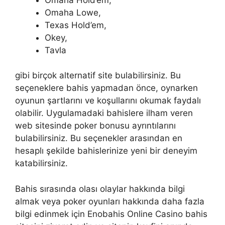
Omaha Lowe,
Texas Hold’em,
Okey,
Tavla
gibi birçok alternatif site bulabilirsiniz. Bu
seçeneklere bahis yapmadan önce, oynarken
oyunun şartlarını ve koşullarını okumak faydalı
olabilir. Uygulamadaki bahislere ilham veren
web sitesinde poker bonusu ayrıntılarını
bulabilirsiniz. Bu seçenekler arasından en
hesaplı şekilde bahislerinize yeni bir deneyim
katabilirsiniz.
Bahis sırasında olası olaylar hakkında bilgi
almak veya poker oyunları hakkında daha fazla
bilgi edinmek için Enobahis Online Casino bahis