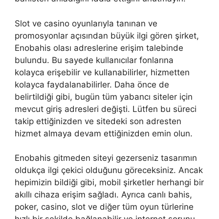
Slot ve casino oyunlarıyla tanınan ve
promosyonlar açısından büyük ilgi gören şirket,
Enobahis olası adreslerine erişim talebinde
bulundu. Bu sayede kullanıcılar fonlarına
kolayca erişebilir ve kullanabilirler, hizmetten
kolayca faydalanabilirler. Daha önce de
belirtildiği gibi, bugün tüm yabancı siteler için
mevcut giriş adresleri değişti. Lütfen bu süreci
takip ettiğinizden ve sitedeki son adresten
hizmet almaya devam ettiğinizden emin olun.
Enobahis gitmeden siteyi gezerseniz tasarımın
oldukça ilgi çekici olduğunu göreceksiniz. Ancak
hepimizin bildiği gibi, mobil şirketler herhangi bir
akıllı cihaza erişim sağladı. Ayrıca canlı bahis,
poker, casino, slot ve diğer tüm oyun türlerine