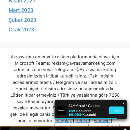
Nisan 2023
Mart 2023
Şubat 2023
Ocak 2023
Avrasya'nın en büyük reklam platformunda olmak için
Microsoft Teams:
reklam@avrasyamarketing.com
adresimizden veya Telegram: @Avrasyamarketing
adresimizden irtibat kurabilirsiniz. (Tek iletişim
adreslerimiz teams / telegram ve mail adresimizdir.
Harici hiçbir iletişim adresimiz bulunmamaktadır.
Lütfen itibar etmeyiniz.) Türkiye yasalarına göre 7258
sayılı kanun uyarınca yasa dışı bahis oynamanın
cezaları mevcuttur. Şu an bulunduğunuz site hiç bir
şekilde illegal bahis oyunları oynatmıyor ve oynamaya
aracı olmuyordur.
twinplay
|
rulobet
|
waowin
|
pegasusbet
|
betlima
|
casinobetzone
|
istanbulbahis
|