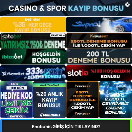
×
Enobahis GİRİŞ İÇİN TIKLAYINIZ!