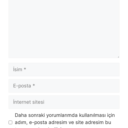
İsim
E-
posta
İnternet
sitesi
Daha sonraki yorumlarımda kullanılması için
adım, e-posta adresim ve site adresim bu