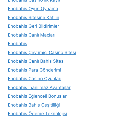
Enobahis Oyun Oynama
Enobahis Sitesine Katılın
Enobahis Geri Bildirimler
Enobahis Canlı Maçları
Enobahis
Enobahis Çevrimiçi Casino Sitesi
Enobahis Canlı Bahis Sitesi
Enobahis Para Gönderimi
Enobahis Casino Oyunları
Enobahis İnanılmaz Avantajlar
Enobahis Eğlenceli Bonuslar
Enobahis Bahis Çeşitliliği
Enobahis Ödeme Teknolojisi