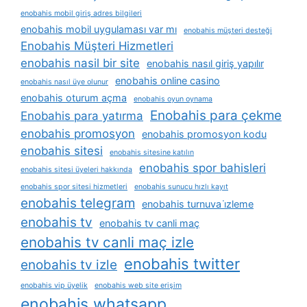
enobahis mobil giriş adres bilgileri
enobahis mobil uygulaması var mı
enobahis müşteri desteği
Enobahis Müşteri Hizmetleri
enobahis nasil bir site
enobahis nasıl giriş yapılır
enobahis online casino
enobahis nasıl üye olunur
enobahis oturum açma
enobahis oyun oynama
Enobahis para çekme
Enobahis para yatırma
enobahis promosyon
enobahis promosyon kodu
enobahis sitesi
enobahis sitesine katılın
enobahis spor bahisleri
enobahis sitesi üyeleri hakkında
enobahis spor sitesi hizmetleri
enobahis sunucu hızlı kayıt
enobahis telegram
enobahis turnuva i̇zleme
enobahis tv
enobahis tv canli maç
enobahis tv canli maç izle
enobahis twitter
enobahis tv izle
enobahis vip üyelik
enobahis web site erişim
enobahis whatsapp