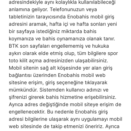
adresindekiyle aynı kolaylıkla kullanılabileceği
anlamına geliyor. Telefonunuzun veya
tabletinizin tarayıcısında Enobahis mobil giriş
adresini aramak, hafta içi ve hafta sonları yeni
bir sayfaya istediğiniz miktarda bahis
koymanıza ve bahis oynamanıza olanak tanır.
BTK son sayfaları engellememiş ve hukuka
aykırı olarak elde etmiş olup, tüm bilgilere spor
toto kilit açma adresinizden ulaşabilirsiniz.
Mobil sitenin sağ alt köşesinde yer alan giriş
bağlantısı üzerinden Enobahis mobil web
sitesine erişim, giriş seçeneğine tıklayarak
mümkündür. Sistemden kullanıcı adınızı ve
şifrenizi girerek bahis hizmetine erişebilirsiniz.
Ayrıca adres değiştiğinde mobil siteye erişim de
engellenecektir. Bu nedenle Enobahis giriş
adresi bilgilerine ulaşarak aynı uygulamayı mobil
web sitesinde de takip etmenizi öneririz. Ayrıca