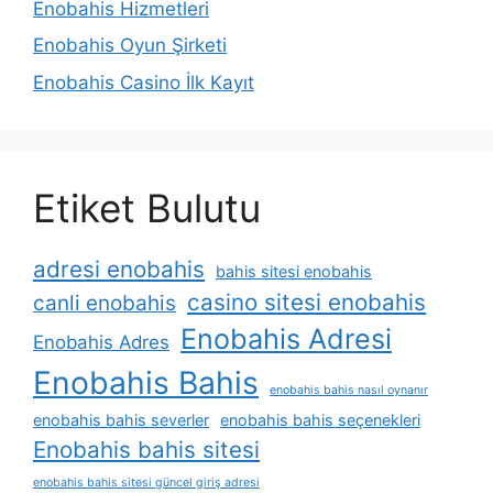
Enobahis Hizmetleri
Enobahis Oyun Şirketi
Enobahis Casino İlk Kayıt
Etiket Bulutu
adresi enobahis
bahis sitesi enobahis
casino sitesi enobahis
canli enobahis
Enobahis Adresi
Enobahis Adres
Enobahis Bahis
enobahis bahis nasıl oynanır
enobahis bahis severler
enobahis bahis seçenekleri
Enobahis bahis sitesi
enobahis bahis sitesi güncel giriş adresi