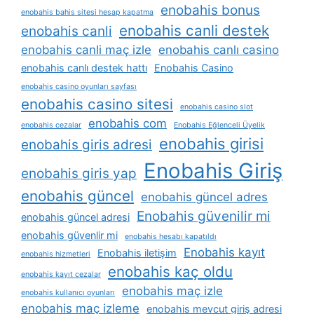
enobahis bonus
enobahis bahis sitesi hesap kapatma
enobahis canli destek
enobahis canli
enobahis canli maç izle
enobahis canlı casino
enobahis canlı destek hattı
Enobahis Casino
enobahis casino oyunları sayfası
enobahis casino sitesi
enobahis casino slot
enobahis com
enobahis cezalar
Enobahis Eğlenceli Üyelik
enobahis girisi
enobahis giris adresi
Enobahis Giriş
enobahis giris yap
enobahis güncel
enobahis güncel adres
Enobahis güvenilir mi
enobahis güncel adresi
enobahis güvenlir mi
enobahis hesabı kapatıldı
Enobahis kayıt
Enobahis iletişim
enobahis hizmetleri
enobahis kaç oldu
enobahis kayıt cezalar
enobahis maç izle
enobahis kullanıcı oyunları
enobahis maç izleme
enobahis mevcut giriş adresi