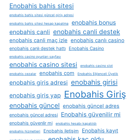
Enobahis bahis sitesi
enobahis bahis sitesi güncel giriş adresi
enobahis bonus
enobahis bahis sitesi hesap kapatma
enobahis canli destek
enobahis canli
enobahis canli maç izle
enobahis canlı casino
enobahis canlı destek hattı
Enobahis Casino
enobahis casino oyunları sayfası
enobahis casino sitesi
enobahis casino slot
enobahis com
enobahis cezalar
Enobahis Eğlenceli Üyelik
enobahis girisi
enobahis giris adresi
Enobahis Giriş
enobahis giris yap
enobahis güncel
enobahis güncel adres
Enobahis güvenilir mi
enobahis güncel adresi
enobahis güvenlir mi
enobahis hesabı kapatıldı
Enobahis kayıt
Enobahis iletişim
enobahis hizmetleri
enobahis kaç oldu