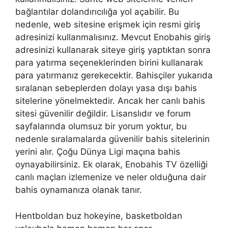
bağlantılar dolandırıcılığa yol açabilir. Bu
nedenle, web sitesine erişmek için resmi giriş
adresinizi kullanmalısınız. Mevcut Enobahis giriş
adresinizi kullanarak siteye giriş yaptıktan sonra
para yatırma seçeneklerinden birini kullanarak
para yatırmanız gerekecektir. Bahisçiler yukarıda
sıralanan sebeplerden dolayı yasa dışı bahis
sitelerine yönelmektedir. Ancak her canlı bahis
sitesi güvenilir değildir. Lisanslıdır ve forum
sayfalarında olumsuz bir yorum yoktur, bu
nedenle sıralamalarda güvenilir bahis sitelerinin
yerini alır. Çoğu Dünya Ligi maçına bahis
oynayabilirsiniz. Ek olarak, Enobahis TV özelliği
canlı maçları izlemenize ve neler olduğuna dair
bahis oynamanıza olanak tanır.
Hentboldan buz hokeyine, basketboldan