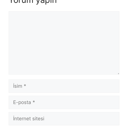
Yorum
İsim
E-
posta
İnternet
sitesi