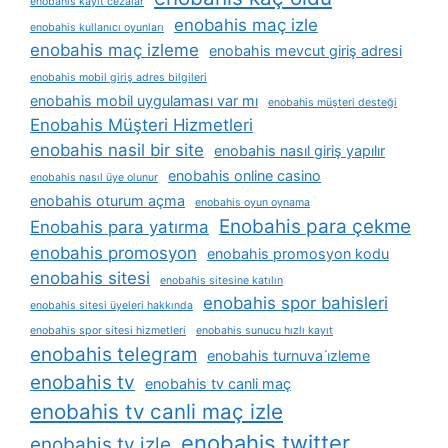
enobahis kayıt cezalar
enobahis maç izle
enobahis kullanıcı oyunları
enobahis maç izleme
enobahis mevcut giriş adresi
enobahis mobil giriş adres bilgileri
enobahis mobil uygulaması var mı
enobahis müşteri desteği
Enobahis Müşteri Hizmetleri
enobahis nasil bir site
enobahis nasıl giriş yapılır
enobahis online casino
enobahis nasıl üye olunur
enobahis oturum açma
enobahis oyun oynama
Enobahis para çekme
Enobahis para yatırma
enobahis promosyon
enobahis promosyon kodu
enobahis sitesi
enobahis sitesine katılın
enobahis spor bahisleri
enobahis sitesi üyeleri hakkında
enobahis spor sitesi hizmetleri
enobahis sunucu hızlı kayıt
enobahis telegram
enobahis turnuva i̇zleme
enobahis tv
enobahis tv canli maç
enobahis tv canli maç izle
enobahis twitter
enobahis tv izle