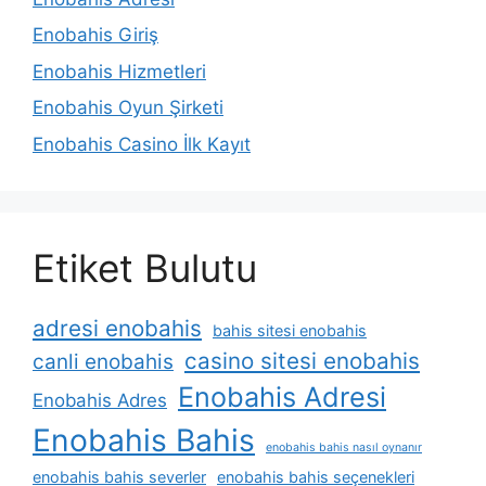
Enobahis Giriş
Enobahis Hizmetleri
Enobahis Oyun Şirketi
Enobahis Casino İlk Kayıt
Etiket Bulutu
adresi enobahis
bahis sitesi enobahis
casino sitesi enobahis
canli enobahis
Enobahis Adresi
Enobahis Adres
Enobahis Bahis
enobahis bahis nasıl oynanır
enobahis bahis severler
enobahis bahis seçenekleri