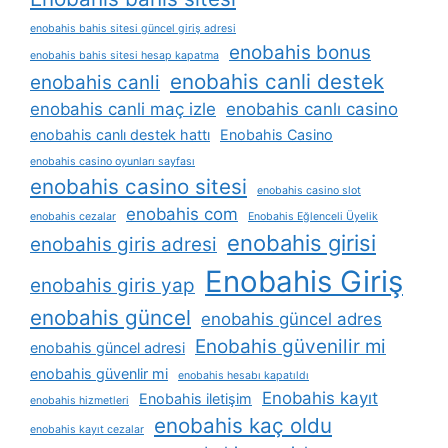
enobahis bahis sitesi güncel giriş adresi
enobahis bonus
enobahis bahis sitesi hesap kapatma
enobahis canli destek
enobahis canli
enobahis canli maç izle
enobahis canlı casino
enobahis canlı destek hattı
Enobahis Casino
enobahis casino oyunları sayfası
enobahis casino sitesi
enobahis casino slot
enobahis com
enobahis cezalar
Enobahis Eğlenceli Üyelik
enobahis girisi
enobahis giris adresi
Enobahis Giriş
enobahis giris yap
enobahis güncel
enobahis güncel adres
Enobahis güvenilir mi
enobahis güncel adresi
enobahis güvenlir mi
enobahis hesabı kapatıldı
Enobahis kayıt
Enobahis iletişim
enobahis hizmetleri
enobahis kaç oldu
enobahis kayıt cezalar