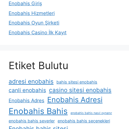
Enobahis Giriş
Enobahis Hizmetleri
Enobahis Oyun Şirketi
Enobahis Casino İlk Kayıt
Etiket Bulutu
adresi enobahis
bahis sitesi enobahis
casino sitesi enobahis
canli enobahis
Enobahis Adresi
Enobahis Adres
Enobahis Bahis
enobahis bahis nasıl oynanır
enobahis bahis severler
enobahis bahis seçenekleri
Enobahis bahis sitesi