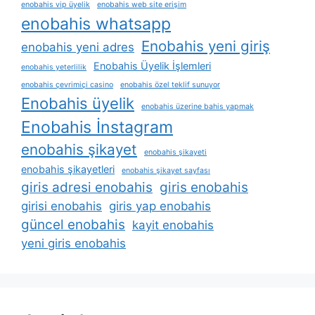
enobahis vip üyelik
enobahis web site erişim
enobahis whatsapp
Enobahis yeni giriş
enobahis yeni adres
Enobahis Üyelik İşlemleri
enobahis yeterlilik
enobahis çevrimiçi casino
enobahis özel teklif sunuyor
Enobahis üyelik
enobahis üzerine bahis yapmak
Enobahis İnstagram
enobahis şikayet
enobahis şikayeti
enobahis şikayetleri
enobahis şikayet sayfası
giris adresi enobahis
giris enobahis
girisi enobahis
giris yap enobahis
güncel enobahis
kayit enobahis
yeni giris enobahis