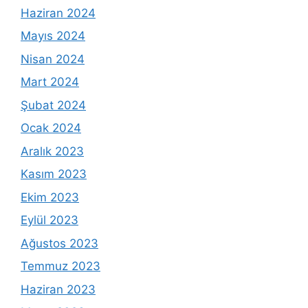
Haziran 2024
Mayıs 2024
Nisan 2024
Mart 2024
Şubat 2024
Ocak 2024
Aralık 2023
Kasım 2023
Ekim 2023
Eylül 2023
Ağustos 2023
Temmuz 2023
Haziran 2023