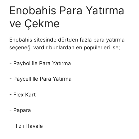
Enobahis Para Yatırma
ve Çekme
Enobahis sitesinde dörtden fazla para yatırma
seçeneği vardır bunlardan en popülerleri ise;
- Paybol ile Para Yatırma
- Paycell İle Para Yatırma
- Flex Kart
- Papara
- Hızlı Havale