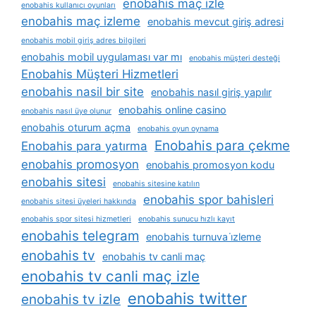
enobahis maç izle
enobahis kullanıcı oyunları
enobahis maç izleme
enobahis mevcut giriş adresi
enobahis mobil giriş adres bilgileri
enobahis mobil uygulaması var mı
enobahis müşteri desteği
Enobahis Müşteri Hizmetleri
enobahis nasil bir site
enobahis nasıl giriş yapılır
enobahis online casino
enobahis nasıl üye olunur
enobahis oturum açma
enobahis oyun oynama
Enobahis para çekme
Enobahis para yatırma
enobahis promosyon
enobahis promosyon kodu
enobahis sitesi
enobahis sitesine katılın
enobahis spor bahisleri
enobahis sitesi üyeleri hakkında
enobahis spor sitesi hizmetleri
enobahis sunucu hızlı kayıt
enobahis telegram
enobahis turnuva i̇zleme
enobahis tv
enobahis tv canli maç
enobahis tv canli maç izle
enobahis twitter
enobahis tv izle