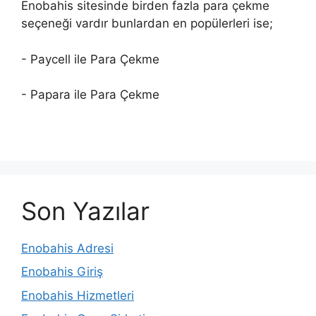
Enobahis sitesinde birden fazla para çekme
seçeneği vardır bunlardan en popülerleri ise;
- Paycell ile Para Çekme
- Papara ile Para Çekme
Son Yazılar
Enobahis Adresi
Enobahis Giriş
Enobahis Hizmetleri