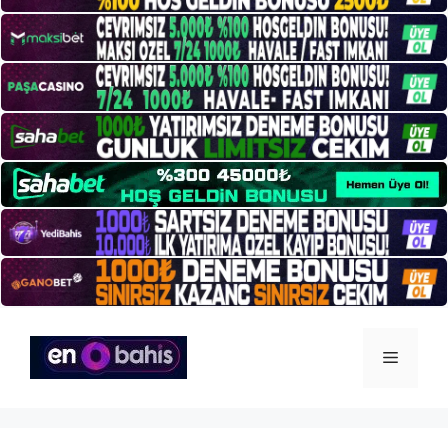
İçeriğe
atla
Menü