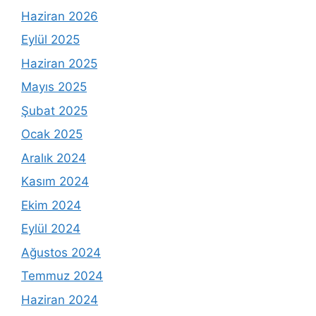
Haziran 2026
Eylül 2025
Haziran 2025
Mayıs 2025
Şubat 2025
Ocak 2025
Aralık 2024
Kasım 2024
Ekim 2024
Eylül 2024
Ağustos 2024
Temmuz 2024
Haziran 2024