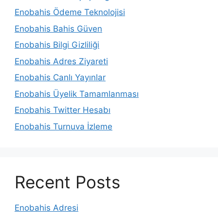
Enobahis Ödeme Teknolojisi
Enobahis Bahis Güven
Enobahis Bilgi Gizliliği
Enobahis Adres Ziyareti
Enobahis Canlı Yayınlar
Enobahis Üyelik Tamamlanması
Enobahis Twitter Hesabı
Enobahis Turnuva İzleme
Recent Posts
Enobahis Adresi