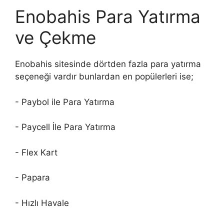
Enobahis Para Yatırma
ve Çekme
Enobahis sitesinde dörtden fazla para yatırma
seçeneği vardır bunlardan en popülerleri ise;
- Paybol ile Para Yatırma
- Paycell İle Para Yatırma
- Flex Kart
- Papara
- Hızlı Havale