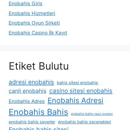
Enobahis Giriş
Enobahis Hizmetleri
Enobahis Oyun Şirketi
Enobahis Casino İlk Kayıt
Etiket Bulutu
adresi enobahis
bahis sitesi enobahis
casino sitesi enobahis
canli enobahis
Enobahis Adresi
Enobahis Adres
Enobahis Bahis
enobahis bahis nasıl oynanır
enobahis bahis severler
enobahis bahis seçenekleri
Enobahis bahis sitesi