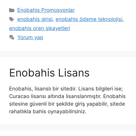
Kategoriler
Enobahis Promosyonlar
Etiketler
enobahis girisi
,
enobahis ödeme teknolojisi
,
enobahis oran şikayetleri
Yorum yap
Enobahis Lisans
Enobahis, lisanslı bir sitedir. Lisans bilgileri ise;
Curacao lisansı altında lisanslanmıştır. Enobahis
sitesine güvenli bir şekilde giriş yapabilir, sitede
rahatlıkla bahis oynayabilirsiniz.