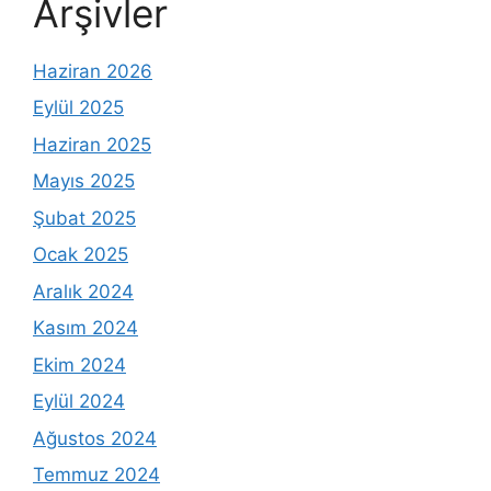
Arşivler
Haziran 2026
Eylül 2025
Haziran 2025
Mayıs 2025
Şubat 2025
Ocak 2025
Aralık 2024
Kasım 2024
Ekim 2024
Eylül 2024
Ağustos 2024
Temmuz 2024