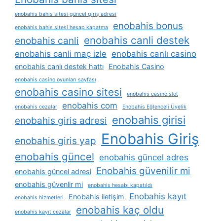
enobahis bahis sitesi güncel giriş adresi
enobahis bonus
enobahis bahis sitesi hesap kapatma
enobahis canli destek
enobahis canli
enobahis canli maç izle
enobahis canlı casino
enobahis canlı destek hattı
Enobahis Casino
enobahis casino oyunları sayfası
enobahis casino sitesi
enobahis casino slot
enobahis com
enobahis cezalar
Enobahis Eğlenceli Üyelik
enobahis girisi
enobahis giris adresi
Enobahis Giriş
enobahis giris yap
enobahis güncel
enobahis güncel adres
Enobahis güvenilir mi
enobahis güncel adresi
enobahis güvenlir mi
enobahis hesabı kapatıldı
Enobahis kayıt
Enobahis iletişim
enobahis hizmetleri
enobahis kaç oldu
enobahis kayıt cezalar