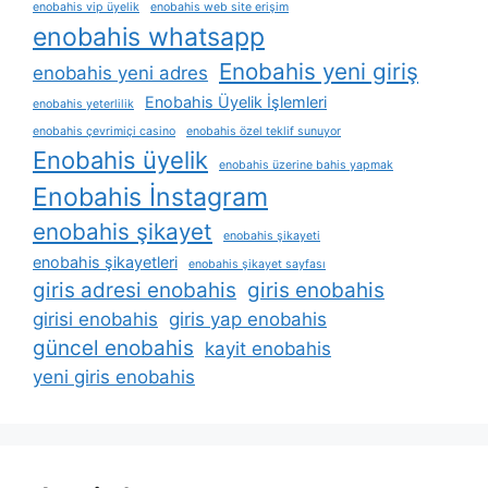
enobahis vip üyelik
enobahis web site erişim
enobahis whatsapp
Enobahis yeni giriş
enobahis yeni adres
Enobahis Üyelik İşlemleri
enobahis yeterlilik
enobahis çevrimiçi casino
enobahis özel teklif sunuyor
Enobahis üyelik
enobahis üzerine bahis yapmak
Enobahis İnstagram
enobahis şikayet
enobahis şikayeti
enobahis şikayetleri
enobahis şikayet sayfası
giris adresi enobahis
giris enobahis
girisi enobahis
giris yap enobahis
güncel enobahis
kayit enobahis
yeni giris enobahis