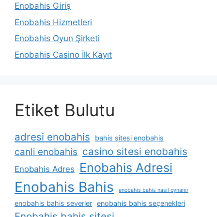
Enobahis Giriş
Enobahis Hizmetleri
Enobahis Oyun Şirketi
Enobahis Casino İlk Kayıt
Etiket Bulutu
adresi enobahis
bahis sitesi enobahis
casino sitesi enobahis
canli enobahis
Enobahis Adresi
Enobahis Adres
Enobahis Bahis
enobahis bahis nasıl oynanır
enobahis bahis severler
enobahis bahis seçenekleri
Enobahis bahis sitesi