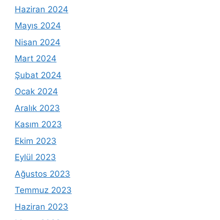
Haziran 2024
Mayıs 2024
Nisan 2024
Mart 2024
Şubat 2024
Ocak 2024
Aralık 2023
Kasım 2023
Ekim 2023
Eylül 2023
Ağustos 2023
Temmuz 2023
Haziran 2023