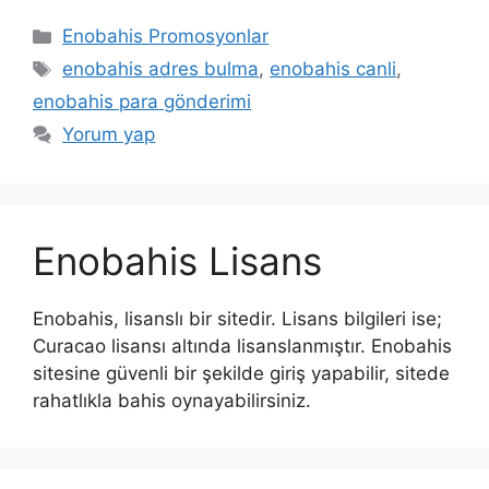
Kategoriler
Enobahis Promosyonlar
Etiketler
enobahis adres bulma
,
enobahis canli
,
enobahis para gönderimi
Yorum yap
Enobahis Lisans
Enobahis, lisanslı bir sitedir. Lisans bilgileri ise;
Curacao lisansı altında lisanslanmıştır. Enobahis
sitesine güvenli bir şekilde giriş yapabilir, sitede
rahatlıkla bahis oynayabilirsiniz.