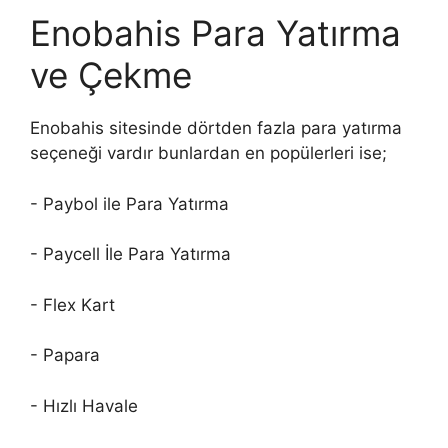
Enobahis Para Yatırma
ve Çekme
Enobahis sitesinde dörtden fazla para yatırma
seçeneği vardır bunlardan en popülerleri ise;
- Paybol ile Para Yatırma
- Paycell İle Para Yatırma
- Flex Kart
- Papara
- Hızlı Havale