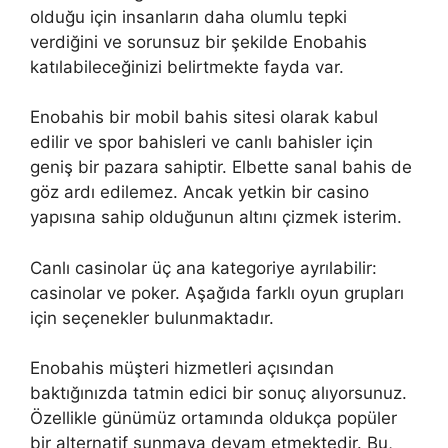
olduğu için insanların daha olumlu tepki
verdiğini ve sorunsuz bir şekilde Enobahis
katılabileceğinizi belirtmekte fayda var.
Enobahis bir mobil bahis sitesi olarak kabul
edilir ve spor bahisleri ve canlı bahisler için
geniş bir pazara sahiptir. Elbette sanal bahis de
göz ardı edilemez. Ancak yetkin bir casino
yapısına sahip olduğunun altını çizmek isterim.
Canlı casinolar üç ana kategoriye ayrılabilir:
casinolar ve poker. Aşağıda farklı oyun grupları
için seçenekler bulunmaktadır.
Enobahis müşteri hizmetleri açısından
baktığınızda tatmin edici bir sonuç alıyorsunuz.
Özellikle günümüz ortamında oldukça popüler
bir alternatif sunmaya devam etmektedir. Bu,