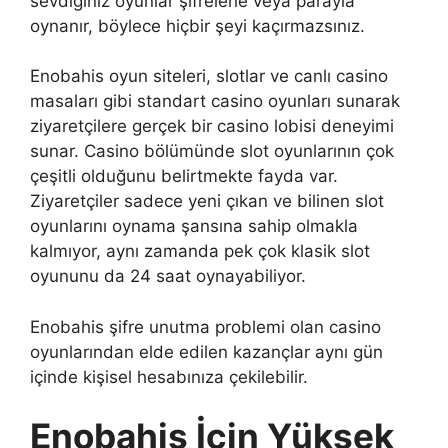
sevdiğiniz oyunlar şifrelerle veya parayla
oynanır, böylece hiçbir şeyi kaçırmazsınız.
Enobahis oyun siteleri, slotlar ve canlı casino
masaları gibi standart casino oyunları sunarak
ziyaretçilere gerçek bir casino lobisi deneyimi
sunar. Casino bölümünde slot oyunlarının çok
çeşitli olduğunu belirtmekte fayda var.
Ziyaretçiler sadece yeni çıkan ve bilinen slot
oyunlarını oynama şansına sahip olmakla
kalmıyor, aynı zamanda pek çok klasik slot
oyununu da 24 saat oynayabiliyor.
Enobahis şifre unutma problemi olan casino
oyunlarından elde edilen kazançlar aynı gün
içinde kişisel hesabınıza çekilebilir.
Enobahis İçin Yüksek