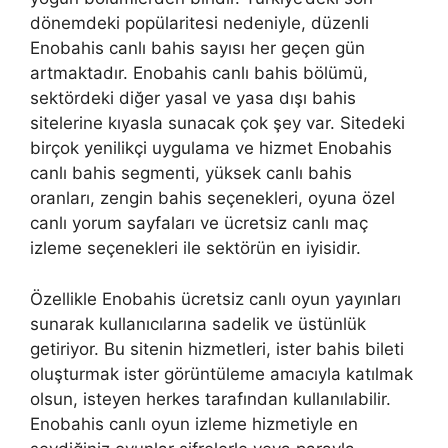
dönemdeki popülaritesi nedeniyle, düzenli
Enobahis canlı bahis sayısı her geçen gün
artmaktadır. Enobahis canlı bahis bölümü,
sektördeki diğer yasal ve yasa dışı bahis
sitelerine kıyasla sunacak çok şey var. Sitedeki
birçok yenilikçi uygulama ve hizmet Enobahis
canlı bahis segmenti, yüksek canlı bahis
oranları, zengin bahis seçenekleri, oyuna özel
canlı yorum sayfaları ve ücretsiz canlı maç
izleme seçenekleri ile sektörün en iyisidir.
Özellikle Enobahis ücretsiz canlı oyun yayınları
sunarak kullanıcılarına sadelik ve üstünlük
getiriyor. Bu sitenin hizmetleri, ister bahis bileti
oluşturmak ister görüntüleme amacıyla katılmak
olsun, isteyen herkes tarafından kullanılabilir.
Enobahis canlı oyun izleme hizmetiyle en