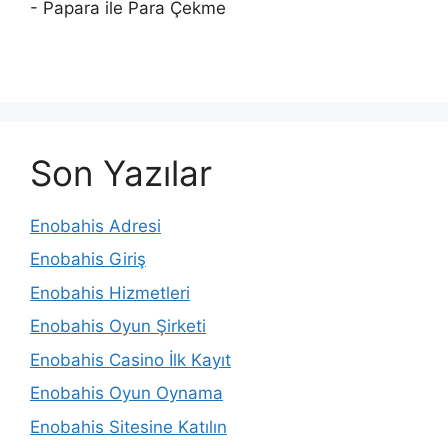
- Papara ile Para Çekme
Son Yazılar
Enobahis Adresi
Enobahis Giriş
Enobahis Hizmetleri
Enobahis Oyun Şirketi
Enobahis Casino İlk Kayıt
Enobahis Oyun Oynama
Enobahis Sitesine Katılın