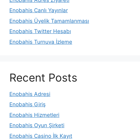
Enobahis Canlı Yayınlar
Enobahis Üyelik Tamamlanması
Enobahis Twitter Hesabı
Enobahis Turnuva İzleme
Recent Posts
Enobahis Adresi
Enobahis Giriş
Enobahis Hizmetleri
Enobahis Oyun Şirketi
Enobahis Casino İlk Kayıt