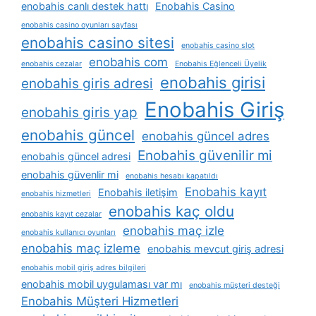
enobahis canlı destek hattı
Enobahis Casino
enobahis casino oyunları sayfası
enobahis casino sitesi
enobahis casino slot
enobahis com
enobahis cezalar
Enobahis Eğlenceli Üyelik
enobahis girisi
enobahis giris adresi
Enobahis Giriş
enobahis giris yap
enobahis güncel
enobahis güncel adres
Enobahis güvenilir mi
enobahis güncel adresi
enobahis güvenlir mi
enobahis hesabı kapatıldı
Enobahis kayıt
Enobahis iletişim
enobahis hizmetleri
enobahis kaç oldu
enobahis kayıt cezalar
enobahis maç izle
enobahis kullanıcı oyunları
enobahis maç izleme
enobahis mevcut giriş adresi
enobahis mobil giriş adres bilgileri
enobahis mobil uygulaması var mı
enobahis müşteri desteği
Enobahis Müşteri Hizmetleri