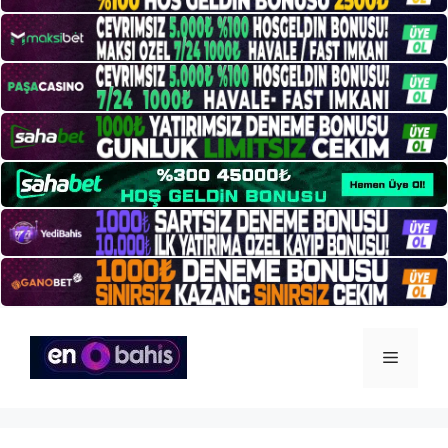
İçeriğe
atla
Menü