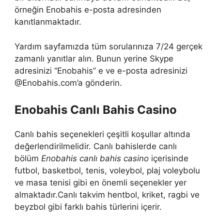
örneğin Enobahis e-posta adresinden
kanıtlanmaktadır.
Yardım sayfamızda tüm sorularınıza 7/24 gerçek
zamanlı yanıtlar alın. Bunun yerine Skype
adresinizi “Enobahis” e ve e-posta adresinizi
@Enobahis.com’a gönderin.
Enobahis Canlı Bahis Casino
Canlı bahis seçenekleri çeşitli koşullar altında
değerlendirilmelidir. Canlı bahislerde canlı
bölüm
Enobahis canlı bahis casino
içerisinde
futbol, ​​basketbol, ​​tenis, voleybol, plaj voleybolu
ve masa tenisi gibi en önemli seçenekler yer
almaktadır.Canlı takvim hentbol, ​​kriket, ragbi ve
beyzbol gibi farklı bahis türlerini içerir.