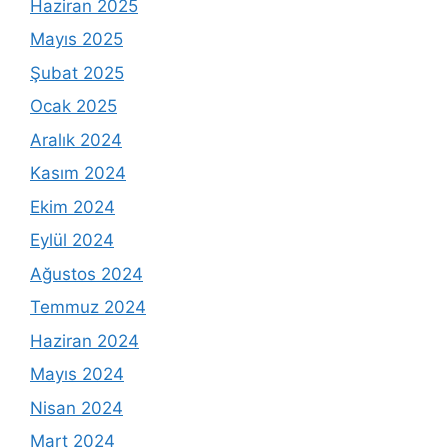
Haziran 2025
Mayıs 2025
Şubat 2025
Ocak 2025
Aralık 2024
Kasım 2024
Ekim 2024
Eylül 2024
Ağustos 2024
Temmuz 2024
Haziran 2024
Mayıs 2024
Nisan 2024
Mart 2024