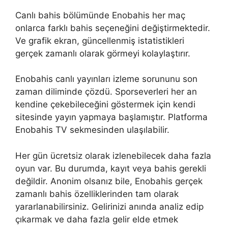
Canlı bahis bölümünde Enobahis her maç
onlarca farklı bahis seçeneğini değiştirmektedir.
Ve grafik ekran, güncellenmiş istatistikleri
gerçek zamanlı olarak görmeyi kolaylaştırır.
Enobahis canlı yayınları izleme sorununu son
zaman diliminde çözdü. Sporseverleri her an
kendine çekebileceğini göstermek için kendi
sitesinde yayın yapmaya başlamıştır. Platforma
Enobahis TV sekmesinden ulaşılabilir.
Her gün ücretsiz olarak izlenebilecek daha fazla
oyun var. Bu durumda, kayıt veya bahis gerekli
değildir. Anonim olsanız bile, Enobahis gerçek
zamanlı bahis özelliklerinden tam olarak
yararlanabilirsiniz. Gelirinizi anında analiz edip
çıkarmak ve daha fazla gelir elde etmek