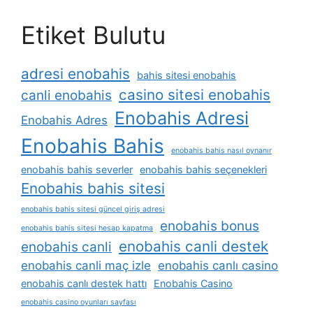
Etiket Bulutu
adresi enobahis
bahis sitesi enobahis
casino sitesi enobahis
canli enobahis
Enobahis Adresi
Enobahis Adres
Enobahis Bahis
enobahis bahis nasıl oynanır
enobahis bahis severler
enobahis bahis seçenekleri
Enobahis bahis sitesi
enobahis bahis sitesi güncel giriş adresi
enobahis bonus
enobahis bahis sitesi hesap kapatma
enobahis canli destek
enobahis canli
enobahis canli maç izle
enobahis canlı casino
enobahis canlı destek hattı
Enobahis Casino
enobahis casino oyunları sayfası