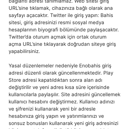
bağlantı adresi tanımlamaz. Web sitesi giriş
URL’sine tıklamak, cihazınıza bağlı olarak ana
sayfayı açacaktır. Twitter ile giriş yapın: Bahis
sitesi, giriş adresinizi resmi sosyal medya
hesaplarının biyografi bölümünde paylaşacaktır.
Twitter’da oturum açmak için ortak oturum
açma URL’sine tıklayarak doğrudan siteye giriş
yapabilirsiniz.
Yasal düzenlemeler nedeniyle Enobahis giriş
adresi düzenli olarak güncellenmektedir. Play
Store adresi kapatıldıktan sonra alan adı
değiştirilir ve yeni adres kısa süre içerisinde
kullanıcılarla paylaşılır. Site adresini güncellemek
kullanıcı hesabını değiştirmez. Kullanıcı adınızı
ve şifrenizi kullanarak yeni bir adresle
hesabınıza giriş yapın ve yatırımlarınızı ve
sonsuz bonusları kullanarak yeni giriş adresinizi