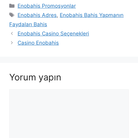
Kategoriler
Enobahis Promosyonlar
Etiketler
Enobahis Adres
,
Enobahis Bahis Yapmanın
Faydaları Bahis
Enobahis Casino Seçenekleri
Casino Enobahis
Yorum yapın
Yorum