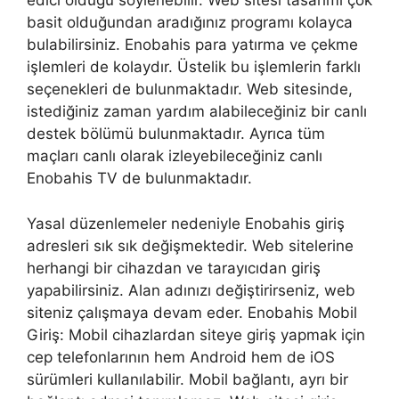
edici olduğu söylenebilir. Web sitesi tasarımı çok
basit olduğundan aradığınız programı kolayca
bulabilirsiniz. Enobahis para yatırma ve çekme
işlemleri de kolaydır. Üstelik bu işlemlerin farklı
seçenekleri de bulunmaktadır. Web sitesinde,
istediğiniz zaman yardım alabileceğiniz bir canlı
destek bölümü bulunmaktadır. Ayrıca tüm
maçları canlı olarak izleyebileceğiniz canlı
Enobahis TV de bulunmaktadır.
Yasal düzenlemeler nedeniyle Enobahis giriş
adresleri sık sık değişmektedir. Web sitelerine
herhangi bir cihazdan ve tarayıcıdan giriş
yapabilirsiniz. Alan adınızı değiştirirseniz, web
siteniz çalışmaya devam eder. Enobahis Mobil
Giriş: Mobil cihazlardan siteye giriş yapmak için
cep telefonlarının hem Android hem de iOS
sürümleri kullanılabilir. Mobil bağlantı, ayrı bir