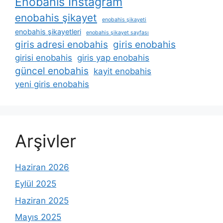
Enobahis İnstagram
enobahis şikayet
enobahis şikayeti
enobahis şikayetleri
enobahis şikayet sayfası
giris adresi enobahis
giris enobahis
girisi enobahis
giris yap enobahis
güncel enobahis
kayit enobahis
yeni giris enobahis
Arşivler
Haziran 2026
Eylül 2025
Haziran 2025
Mayıs 2025