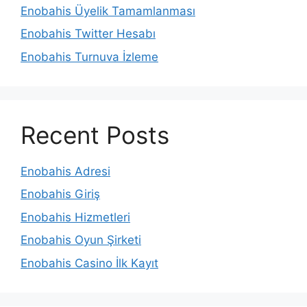
Enobahis Üyelik Tamamlanması
Enobahis Twitter Hesabı
Enobahis Turnuva İzleme
Recent Posts
Enobahis Adresi
Enobahis Giriş
Enobahis Hizmetleri
Enobahis Oyun Şirketi
Enobahis Casino İlk Kayıt