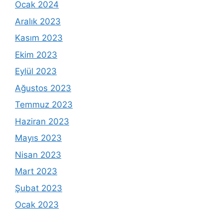
Ocak 2024
Aralık 2023
Kasım 2023
Ekim 2023
Eylül 2023
Ağustos 2023
Temmuz 2023
Haziran 2023
Mayıs 2023
Nisan 2023
Mart 2023
Şubat 2023
Ocak 2023