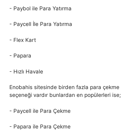
- Paybol ile Para Yatırma
- Paycell İle Para Yatırma
- Flex Kart
- Papara
- Hızlı Havale
Enobahis sitesinde birden fazla para çekme
seçeneği vardır bunlardan en popülerleri ise;
- Paycell ile Para Çekme
- Papara ile Para Çekme