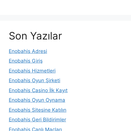
Son Yazılar
Enobahis Adresi
Enobahis Giriş
Enobahis Hizmetleri
Enobahis Oyun Şirketi
Enobahis Casino İlk Kayıt
Enobahis Oyun Oynama
Enobahis Sitesine Katılın
Enobahis Geri Bildirimler
Enobahis Canlı Maçları