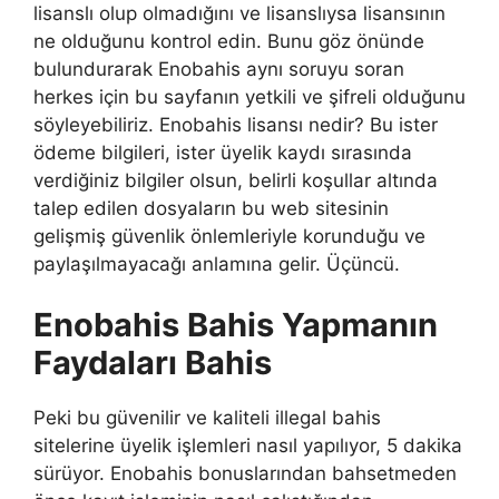
lisanslı olup olmadığını ve lisanslıysa lisansının
ne olduğunu kontrol edin. Bunu göz önünde
bulundurarak Enobahis aynı soruyu soran
herkes için bu sayfanın yetkili ve şifreli olduğunu
söyleyebiliriz. Enobahis lisansı nedir? Bu ister
ödeme bilgileri, ister üyelik kaydı sırasında
verdiğiniz bilgiler olsun, belirli koşullar altında
talep edilen dosyaların bu web sitesinin
gelişmiş güvenlik önlemleriyle korunduğu ve
paylaşılmayacağı anlamına gelir. Üçüncü.
Enobahis Bahis Yapmanın
Faydaları Bahis
Peki bu güvenilir ve kaliteli illegal bahis
sitelerine üyelik işlemleri nasıl yapılıyor, 5 dakika
sürüyor. Enobahis bonuslarından bahsetmeden