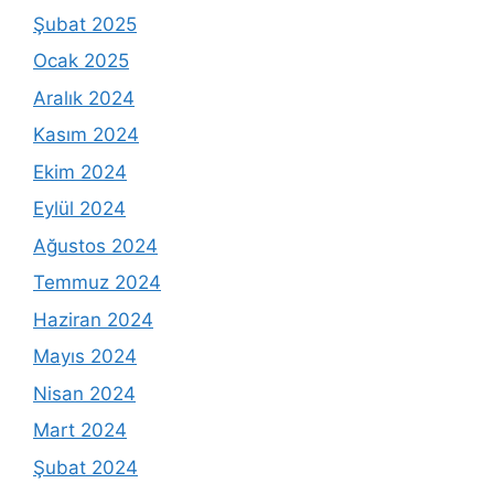
Şubat 2025
Ocak 2025
Aralık 2024
Kasım 2024
Ekim 2024
Eylül 2024
Ağustos 2024
Temmuz 2024
Haziran 2024
Mayıs 2024
Nisan 2024
Mart 2024
Şubat 2024