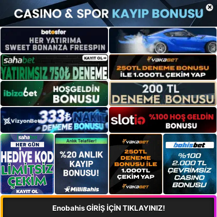
×
Enobahis GİRİŞ İÇİN TIKLAYINIZ!