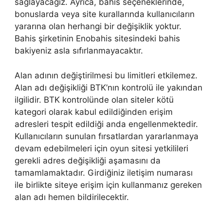
sağlayacağız. Ayrıca, bahis seçeneklerinde,
bonuslarda veya site kurallarında kullanıcıların
yararına olan herhangi bir değişiklik yoktur.
Bahis şirketinin Enobahis sitesindeki bahis
bakiyeniz asla sıfırlanmayacaktır.
Alan adının değiştirilmesi bu limitleri etkilemez.
Alan adı değişikliği BTK’nın kontrolü ile yakından
ilgilidir. BTK kontrolünde olan siteler kötü
kategori olarak kabul edildiğinden erişim
adresleri tespit edildiği anda engellenmektedir.
Kullanıcıların sunulan fırsatlardan yararlanmaya
devam edebilmeleri için oyun sitesi yetkilileri
gerekli adres değişikliği aşamasını da
tamamlamaktadır. Girdiğiniz iletişim numarası
ile birlikte siteye erişim için kullanmanız gereken
alan adı hemen bildirilecektir.