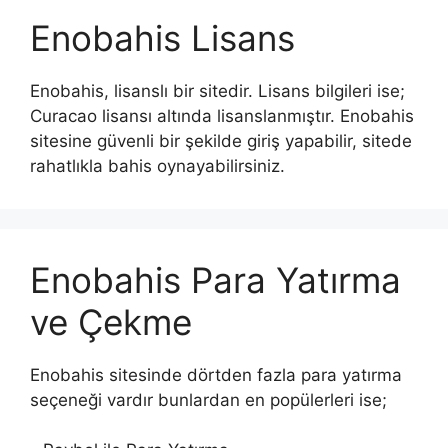
Enobahis Lisans
Enobahis, lisanslı bir sitedir. Lisans bilgileri ise;
Curacao lisansı altında lisanslanmıştır. Enobahis
sitesine güvenli bir şekilde giriş yapabilir, sitede
rahatlıkla bahis oynayabilirsiniz.
Enobahis Para Yatırma
ve Çekme
Enobahis sitesinde dörtden fazla para yatırma
seçeneği vardır bunlardan en popülerleri ise;