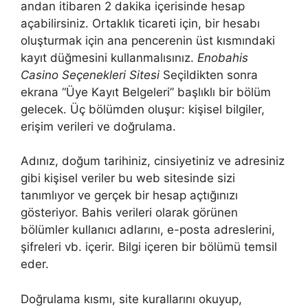
andan itibaren 2 dakika içerisinde hesap
açabilirsiniz. Ortaklık ticareti için, bir hesabı
oluşturmak için ana pencerenin üst kısmındaki
kayıt düğmesini kullanmalısınız.
Enobahis
Casino Seçenekleri Sitesi
Seçildikten sonra
ekrana “Üye Kayıt Belgeleri” başlıklı bir bölüm
gelecek. Üç bölümden oluşur: kişisel bilgiler,
erişim verileri ve doğrulama.
Adınız, doğum tarihiniz, cinsiyetiniz ve adresiniz
gibi kişisel veriler bu web sitesinde sizi
tanımlıyor ve gerçek bir hesap açtığınızı
gösteriyor. Bahis verileri olarak görünen
bölümler kullanıcı adlarını, e-posta adreslerini,
şifreleri vb. içerir. Bilgi içeren bir bölümü temsil
eder.
Doğrulama kısmı, site kurallarını okuyup,