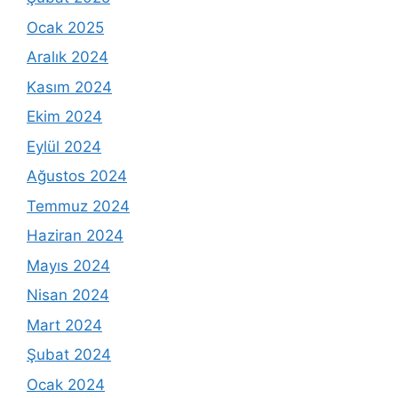
Ocak 2025
Aralık 2024
Kasım 2024
Ekim 2024
Eylül 2024
Ağustos 2024
Temmuz 2024
Haziran 2024
Mayıs 2024
Nisan 2024
Mart 2024
Şubat 2024
Ocak 2024