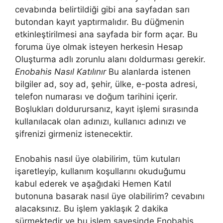
cevabında belirtildiği gibi ana sayfadan sarı
butondan kayıt yaptırmalıdır. Bu düğmenin
etkinleştirilmesi ana sayfada bir form açar. Bu
foruma üye olmak isteyen herkesin Hesap
Oluşturma adlı zorunlu alanı doldurması gerekir.
Enobahis Nasıl Katılınır
Bu alanlarda istenen
bilgiler ad, soy ad, şehir, ülke, e-posta adresi,
telefon numarası ve doğum tarihini içerir.
Boşlukları doldurursanız, kayıt işlemi sırasında
kullanılacak olan adınızı, kullanıcı adınızı ve
şifrenizi girmeniz istenecektir.
Enobahis nasıl üye olabilirim, tüm kutuları
işaretleyip, kullanım koşullarını okuduğumu
kabul ederek ve aşağıdaki Hemen Katıl
butonuna basarak nasıl üye olabilirim? cevabını
alacaksınız. Bu işlem yaklaşık 2 dakika
sürmektedir ve bu işlem sayesinde Enobahis