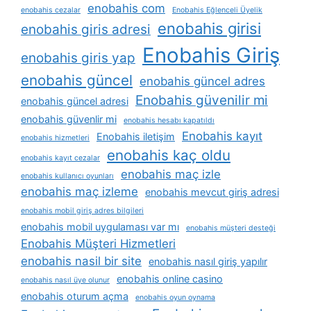
enobahis com
enobahis cezalar
Enobahis Eğlenceli Üyelik
enobahis girisi
enobahis giris adresi
Enobahis Giriş
enobahis giris yap
enobahis güncel
enobahis güncel adres
Enobahis güvenilir mi
enobahis güncel adresi
enobahis güvenlir mi
enobahis hesabı kapatıldı
Enobahis kayıt
Enobahis iletişim
enobahis hizmetleri
enobahis kaç oldu
enobahis kayıt cezalar
enobahis maç izle
enobahis kullanıcı oyunları
enobahis maç izleme
enobahis mevcut giriş adresi
enobahis mobil giriş adres bilgileri
enobahis mobil uygulaması var mı
enobahis müşteri desteği
Enobahis Müşteri Hizmetleri
enobahis nasil bir site
enobahis nasıl giriş yapılır
enobahis online casino
enobahis nasıl üye olunur
enobahis oturum açma
enobahis oyun oynama