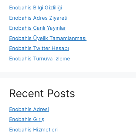
Enobahis Bilgi Gizliliği
Enobahis Adres Ziyareti
Enobahis Canlı Yayınlar
Enobahis Üyelik Tamamlanması
Enobahis Twitter Hesabı
Enobahis Turnuva İzleme
Recent Posts
Enobahis Adresi
Enobahis Giriş
Enobahis Hizmetleri