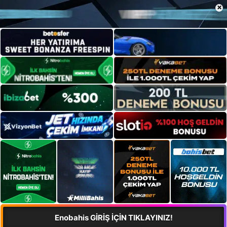
×
Enobahis GİRİŞ İÇİN TIKLAYINIZ!