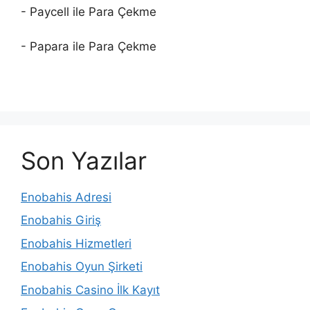
- Paycell ile Para Çekme
- Papara ile Para Çekme
Son Yazılar
Enobahis Adresi
Enobahis Giriş
Enobahis Hizmetleri
Enobahis Oyun Şirketi
Enobahis Casino İlk Kayıt