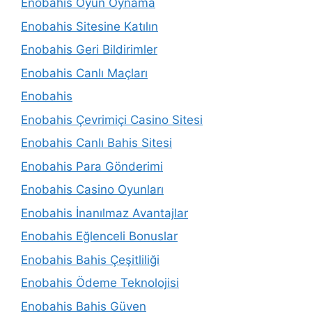
Enobahis Oyun Oynama
Enobahis Sitesine Katılın
Enobahis Geri Bildirimler
Enobahis Canlı Maçları
Enobahis
Enobahis Çevrimiçi Casino Sitesi
Enobahis Canlı Bahis Sitesi
Enobahis Para Gönderimi
Enobahis Casino Oyunları
Enobahis İnanılmaz Avantajlar
Enobahis Eğlenceli Bonuslar
Enobahis Bahis Çeşitliliği
Enobahis Ödeme Teknolojisi
Enobahis Bahis Güven