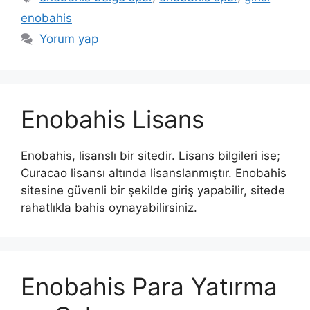
enobahis
Yorum yap
Enobahis Lisans
Enobahis, lisanslı bir sitedir. Lisans bilgileri ise;
Curacao lisansı altında lisanslanmıştır. Enobahis
sitesine güvenli bir şekilde giriş yapabilir, sitede
rahatlıkla bahis oynayabilirsiniz.
Enobahis Para Yatırma